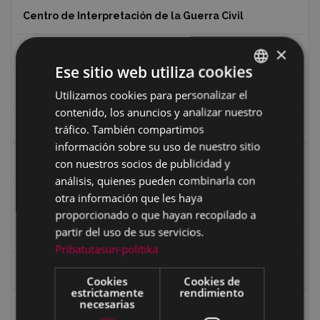
Centro de Interpretación de la Guerra Civil
×
Ciclismo
Ese sitio web utiliza cookies
Ciclismo "A rueda"
Utilizamos cookies para personalizar el
BASQUE
contenido, los anuncios y analizar nuestro
SPANISH
Dibujos de Julen Zabaleta
tráfico. También compartimos
información sobre su uso de nuestro sitio
Eibar desde el aire
con nuestros socios de publicidad y
análisis, quienes pueden combinarla con
otra información que les haya
Eibartarren ahotan
proporcionado o que hayan recopilado a
partir del uso de sus servicios.
Ermitas
Pribatutasun-politika
Fondo Bolumburu
Cookies
Cookies de
estrictamente
rendimiento
necesarias
Fondo Carlos Narbaiza