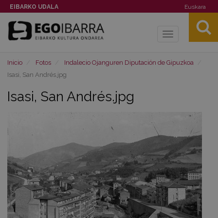
EIBARKO UDALA
Euskara
Toggle
navigation
Inicio
Fotos
Indalecio Ojanguren Diputación de Gipuzkoa
Isasi, San Andrés.jpg
Isasi, San Andrés.jpg