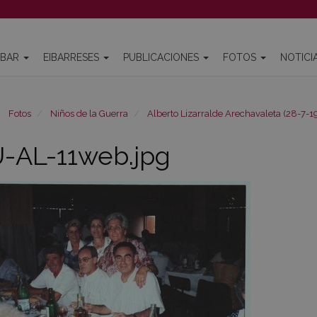
IBAR
EIBARRESES
PUBLICACIONES
FOTOS
NOTICI
Fotos
Niños de la Guerra
Alberto Lizarralde Arechavaleta (28-7-1
-AL-11web.jpg