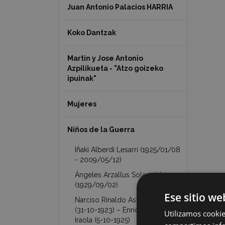
Juan Antonio Palacios HARRIA
Koko Dantzak
Martin y Jose Antonio
Azpilikueta - "Atzo goizeko
ipuinak"
Mujeres
Niños de la Guerra
Iñaki Alberdi Lesarri (1925/01/08
- 2009/05/12)
Ángeles Arzallus Sologaistua
(1929/09/02)
Ese sitio we
Narciso Rinaldo Astarloa Iraola
(31-10-1923) – Enrique Astarloa
Utilizamos cookie
Iraola (5-10-1925)