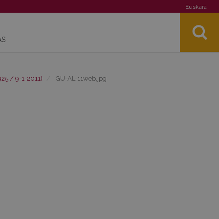
Euskara
AS
925 / 9-1-2011)
GU-AL-11web.jpg