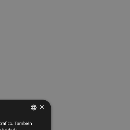
×
 tráfico. También
BASQUE