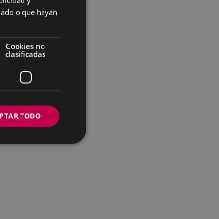
licidad y
SPANISH
onado o que hayan
Cookies no
clasificadas
PTAR TODO