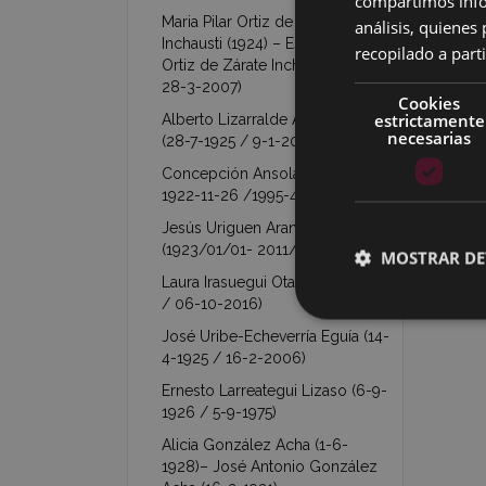
compartimos infor
Maria Pilar Ortiz de Zárate
análisis, quiene
Inchausti (1924) – Esperanza
recopilado a parti
Ortiz de Zárate Inchausti (1927 /
28-3-2007)
Cookies
estrictamente
Alberto Lizarralde Arechavaleta
necesarias
(28-7-1925 / 9-1-2011)
Concepción Ansola Ocamica (
1922-11-26 /1995-4-3 )
Jesús Uriguen Aranzabal
(1923/01/01- 2011/05/25)
MOSTRAR DE
Laura Irasuegui Otal (26-11-1923
/ 06-10-2016)
José Uribe-Echeverría Eguía (14-
4-1925 / 16-2-2006)
Ernesto Larreategui Lizaso (6-9-
1926 / 5-9-1975)
Alicia González Acha (1-6-
1928)– José Antonio González