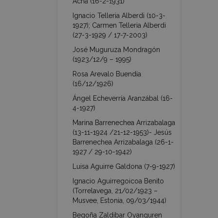
Acha (16-2-1931)
Ignacio Telleria Alberdi (10-3-
1927); Carmen Telleria Alberdi
(27-3-1929 / 17-7-2003)
José Muguruza Mondragón
(1923/12/9 – 1995)
Rosa Arevalo Buendía
(16/12/1926)
Ángel Echeverría Aranzábal (16-
4-1927)
Marina Barrenechea Arrizabalaga
(13-11-1924 /21-12-1953)- Jesús
Barrenechea Arrizabalaga (26-1-
1927 / 29-10-1942)
Luisa Aguirre Galdona (7-9-1927)
Ignacio Aguirregoicoa Benito
(Torrelavega, 21/02/1923 –
Musvee, Estonia, 09/03/1944)
Begoña Zaldibar Oyanguren