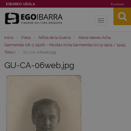
EIBARKO UDALA
Euskara
Toggle
navigation
Inicio
Fotos
Niños de la Guerra
María Nieves Acha
Garmendia (18-3-1926) – Nicolás Acha Garmendia (10-9-1924 / 1945,
Tblisi )
GU-CA-06web.jpg
GU-CA-06web.jpg