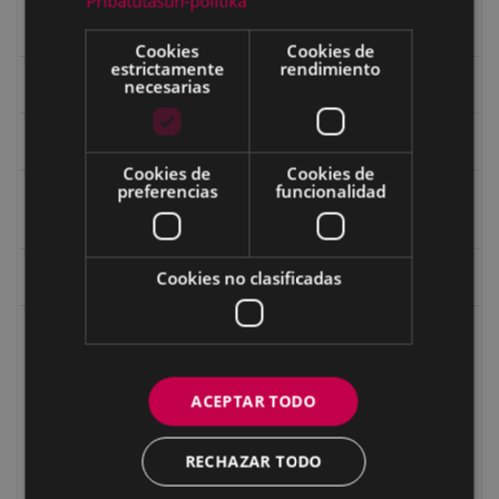
Pribatutasun-politika
Indalecio Ojanguren Diputación de Gipuzkoa
Cookies
Cookies de
estrictamente
rendimiento
necesarias
Juan Antonio Palacios HARRIA
Koko Dantzak
Cookies de
Cookies de
preferencias
funcionalidad
Martin y Jose Antonio Azpilikueta - "Atzo goizeko
ipuinak"
Cookies no clasificadas
Mujeres
Niños de la Guerra
Iñaki Alberdi Lesarri (1925/01/08 - 2009/05/12)
ACEPTAR TODO
Ángeles Arzallus Sologaistua (1929/09/02)
Narciso Rinaldo Astarloa Iraola (31-10-1923) – Enrique
RECHAZAR TODO
Astarloa Iraola (5-10-1925)