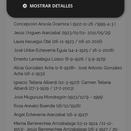
Maria Pilar Ortiz de Zárate Inchausti (1924) – Esperanza
MOSTRAR DETALLES
Ortiz de Zárate Inchausti (1927 / 28-3-2007)
Alberto Lizarralde Arechavaleta (28-7-1925 / 9-1-2011)
Concepción Ansola Ocamica ( 1922-11-26 /1995-4-3 )
Jesús Uriguen Aranzabal (1923/01/01- 2011/05/25)
Laura Irasuegui Otal (26-11-1923 / 06-10-2016)
José Uribe-Echeverría Eguía (14-4-1925 / 16-2-2006)
Ernesto Larreategui Lizaso (6-9-1926 / 5-9-1975)
Alicia González Acha (1-6-1928)– José Antonio González
Acha (16-2-1931)
Ignacio Telleria Alberdi (10-3-1927); Carmen Telleria
Alberdi (27-3-1929 / 17-7-2003)
José Muguruza Mondragón (1923/12/9 – 1995)
Rosa Arevalo Buendía (16/12/1926)
Ángel Echeverría Aranzábal (16-4-1927)
Marina Barrenechea Arrizabalaga (13-11-1924 /21-12-
1953)- Jesús Barrenechea Arrizabalaga (26-1-1927 / 29-