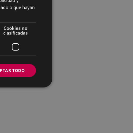
licidad y
SPANISH
onado o que hayan
Cookies no
clasificadas
PTAR TODO