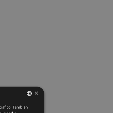
×
 tráfico. También
BASQUE