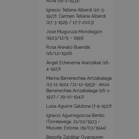
Acha (16-2-1931)
Ignacio Telleria Alberdi (10-3-
1927); Carmen Telleria Alberdi
(27-3-1929 / 17-7-2003)
José Muguruza Mondragón
(1923/12/9 – 1995)
Rosa Arevalo Buendía
(16/12/1926)
Ángel Echeverría Aranzábal (16-
4-1927)
Marina Barrenechea Arrizabalaga
(13-11-1924 /21-12-1953)- Jesús
Barrenechea Arrizabalaga (26-1-
1927 / 29-10-1942)
Luisa Aguirre Galdona (7-9-1927)
Ignacio Aguirregoicoa Benito
(Torrelavega, 21/02/1923 –
Musvee, Estonia, 09/03/1944)
Begoña Zaldibar Oyanguren