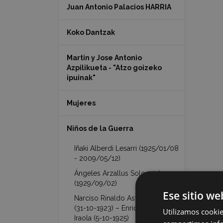
Juan Antonio Palacios HARRIA
Koko Dantzak
Martin y Jose Antonio
Azpilikueta - "Atzo goizeko
ipuinak"
Mujeres
Niños de la Guerra
Iñaki Alberdi Lesarri (1925/01/08
- 2009/05/12)
Ángeles Arzallus Sologaistua
(1929/09/02)
Ese sitio we
Narciso Rinaldo Astarloa Iraola
(31-10-1923) – Enrique Astarloa
Utilizamos cookie
Iraola (5-10-1925)