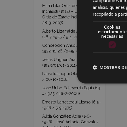
compartimos infor
Maria Pilar Ortiz de Zárate
análisis, quiene
Inchausti (1924) – Esperanza
recopilado a parti
Ortiz de Zárate Inchausti (1927 /
28-3-2007)
Cookies
estrictamente
Alberto Lizarralde Arechavaleta
necesarias
(28-7-1925 / 9-1-2011)
Concepción Ansola Ocamica (
1922-11-26 /1995-4-3 )
Jesús Uriguen Aranzabal
(1923/01/01- 2011/05/25)
MOSTRAR DE
Laura Irasuegui Otal (26-11-1923
/ 06-10-2016)
José Uribe-Echeverría Eguía (14-
4-1925 / 16-2-2006)
Ernesto Larreategui Lizaso (6-9-
1926 / 5-9-1975)
Alicia González Acha (1-6-
1928)– José Antonio González