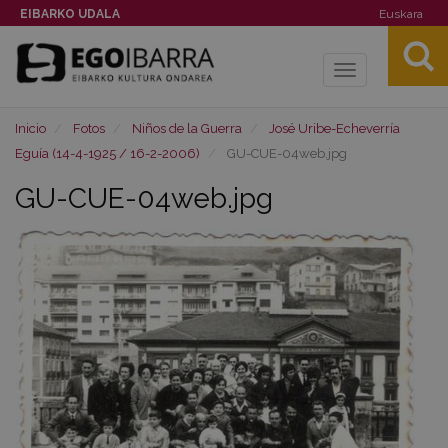
EIBARKO UDALA
Euskara
Toggle
navigation
Inicio
Fotos
Niños de la Guerra
José Uribe-Echeverría
Eguía (14-4-1925 / 16-2-2006)
GU-CUE-04web.jpg
GU-CUE-04web.jpg