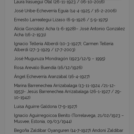
Laura Irasuegui Otal (26-11-1923 / 06-10-2016)
José Uribe-Echeverría Eguía (14-4-1925 / 16-2-2006)
Ernesto Larreategui Lizaso (6-9-1926 / 5-9-1975)
Alicia González Acha (1-6-1928)– José Antonio González
Acha (16-2-1931)
Ignacio Telleria Alberdi (10-3-1927); Carmen Telleria
Alberdi (27-3-1929 / 17-7-2003)
José Muguruza Mondragón (1923/12/9 – 1995)
Rosa Arevalo Buendía (16/12/1926)
Ángel Echeverría Aranzábal (16-4-1927)
Marina Barrenechea Arrizabalaga (13-11-1924 /21-12-
1953)- Jesús Barrenechea Arrizabalaga (26-1-1927 / 29-
10-1942)
Luisa Aguirre Galdona (7-9-1927)
Ignacio Aguirregoicoa Benito (Torrelavega, 21/02/1923 –
Musvee, Estonia, 09/03/1944)
Begoña Zaldibar Oyanguren (14-7-1927) Andoni Zaldibar