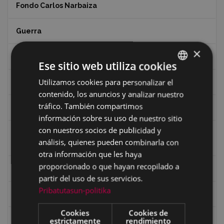
Fondo Carlos Narbaiza
Guerra
×
Historia
Ese sitio web utiliza cookies
Utilizamos cookies para personalizar el
BASQUE
Iglesia de Azitain
contenido, los anuncios y analizar nuestro
SPANISH
tráfico. También compartimos
Ignacio Zuloaga (1870-2020)
información sobre su uso de nuestro sitio
con nuestros socios de publicidad y
Ignacio Zuloaga, cuadros del autor en las tiendas de
análisis, quienes pueden combinarla con
Eibar (2020)
otra información que les haya
proporcionado o que hayan recopilado a
Indalecio Ojanguren Diputación de Gipuzkoa
partir del uso de sus servicios.
Pribatutasun-politika
Juan Antonio Palacios HARRIA
Cookies
Cookies de
Koko Dantzak
estrictamente
rendimiento