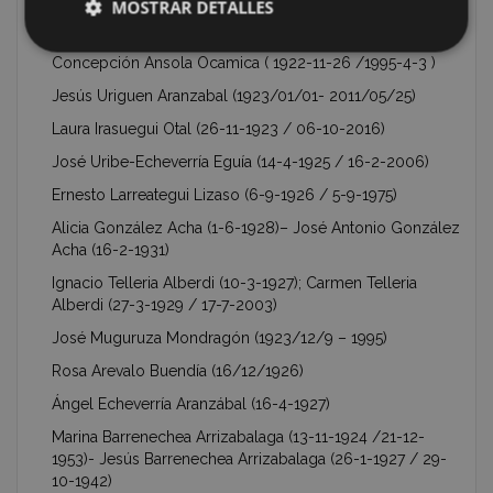
MOSTRAR DETALLES
Alberto Lizarralde Arechavaleta (28-7-1925 / 9-1-2011)
Concepción Ansola Ocamica ( 1922-11-26 /1995-4-3 )
Jesús Uriguen Aranzabal (1923/01/01- 2011/05/25)
Laura Irasuegui Otal (26-11-1923 / 06-10-2016)
José Uribe-Echeverría Eguía (14-4-1925 / 16-2-2006)
Ernesto Larreategui Lizaso (6-9-1926 / 5-9-1975)
Alicia González Acha (1-6-1928)– José Antonio González
Acha (16-2-1931)
Ignacio Telleria Alberdi (10-3-1927); Carmen Telleria
Alberdi (27-3-1929 / 17-7-2003)
José Muguruza Mondragón (1923/12/9 – 1995)
Rosa Arevalo Buendía (16/12/1926)
Ángel Echeverría Aranzábal (16-4-1927)
Marina Barrenechea Arrizabalaga (13-11-1924 /21-12-
1953)- Jesús Barrenechea Arrizabalaga (26-1-1927 / 29-
10-1942)