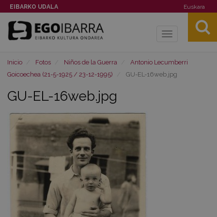
EIBARKO UDALA
Euskara
Toggle
navigation
Inicio
Fotos
Niños de la Guerra
Antonio Lecumberri
Goicoechea (21-5-1925 / 23-12-1995)
GU-EL-16web.jpg
GU-EL-16web.jpg