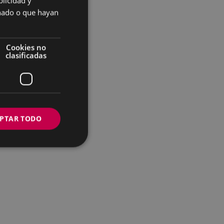
licidad y
SPANISH
onado o que hayan
Cookies no
clasificadas
PTAR TODO