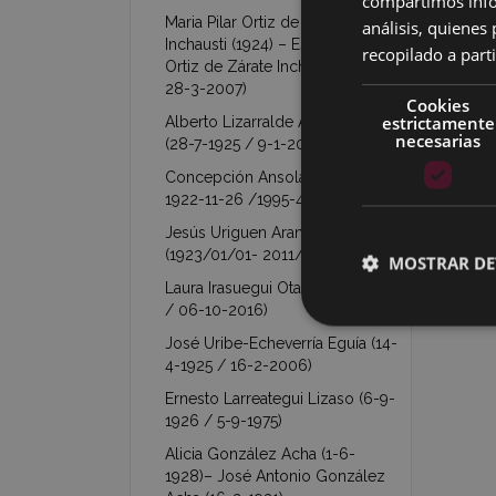
compartimos infor
Maria Pilar Ortiz de Zárate
análisis, quiene
Inchausti (1924) – Esperanza
recopilado a parti
Ortiz de Zárate Inchausti (1927 /
28-3-2007)
Cookies
estrictamente
Alberto Lizarralde Arechavaleta
necesarias
(28-7-1925 / 9-1-2011)
Concepción Ansola Ocamica (
1922-11-26 /1995-4-3 )
Jesús Uriguen Aranzabal
(1923/01/01- 2011/05/25)
MOSTRAR DE
Laura Irasuegui Otal (26-11-1923
/ 06-10-2016)
José Uribe-Echeverría Eguía (14-
4-1925 / 16-2-2006)
Ernesto Larreategui Lizaso (6-9-
1926 / 5-9-1975)
Alicia González Acha (1-6-
1928)– José Antonio González