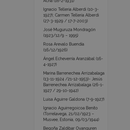
Acha (16-2-1931)
Ignacio Telleria Alberdi (10-3-
1927); Carmen Telleria Alberdi
(27-3-1929 / 17-7-2003)
José Muguruza Mondragón
(1923/12/9 – 1995)
Rosa Arevalo Buendía
(16/12/1926)
Ángel Echeverría Aranzábal (16-
4-1927)
Marina Barrenechea Arrizabalaga
(13-11-1924 /21-12-1953)- Jesús
Barrenechea Arrizabalaga (26-1-
1927 / 29-10-1942)
Luisa Aguirre Galdona (7-9-1927)
Ignacio Aguirregoicoa Benito
(Torrelavega, 21/02/1923 –
Musvee, Estonia, 09/03/1944)
Begoña Zaldibar Oyanguren