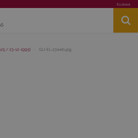
Euskara
AS
25 / 23-12-1995)
GU-EL-23web.jpg