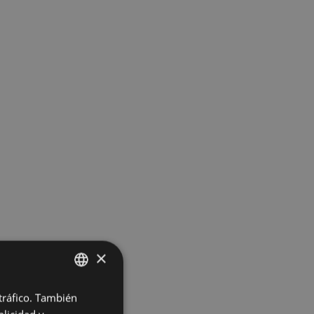
×
 tráfico. También
BASQUE