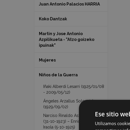
Juan Antonio Palacios HARRIA
Koko Dantzak
Martin y Jose Antonio
Azpilikueta - "Atzo goizeko
ipuinak"
Mujeres
Niños de la Guerra
Iñaki Alberdi Lesarri (1925/01/08
- 2009/05/12)
Ángeles Arzallus Sologaistua
(1929/09/02)
Ese sitio we
Narciso Rinaldo Astarloa Iraola
(31-10-1923) – Enrique Astarloa
Utilizamos cookie
Iraola (5-10-1925)