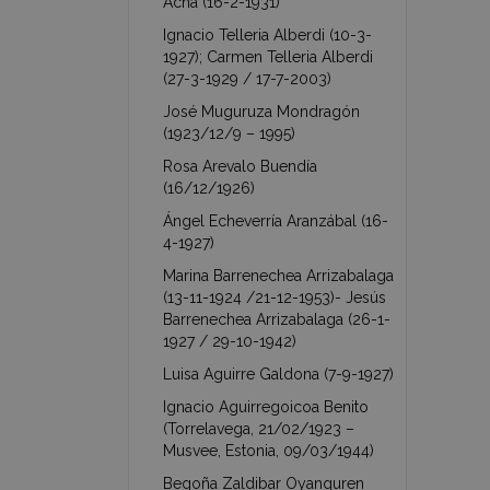
Acha (16-2-1931)
Ignacio Telleria Alberdi (10-3-
1927); Carmen Telleria Alberdi
(27-3-1929 / 17-7-2003)
José Muguruza Mondragón
(1923/12/9 – 1995)
Rosa Arevalo Buendía
(16/12/1926)
Ángel Echeverría Aranzábal (16-
4-1927)
Marina Barrenechea Arrizabalaga
(13-11-1924 /21-12-1953)- Jesús
Barrenechea Arrizabalaga (26-1-
1927 / 29-10-1942)
Luisa Aguirre Galdona (7-9-1927)
Ignacio Aguirregoicoa Benito
(Torrelavega, 21/02/1923 –
Musvee, Estonia, 09/03/1944)
Begoña Zaldibar Oyanguren