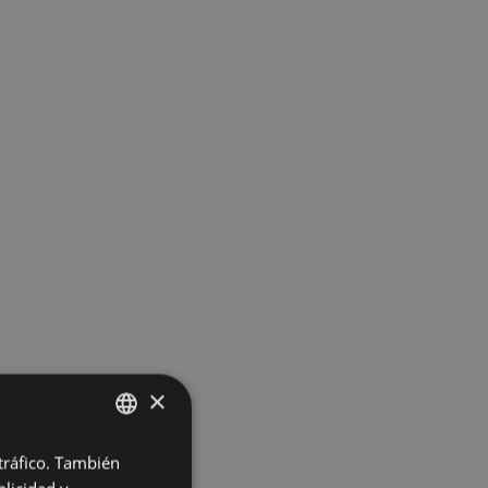
×
 tráfico. También
BASQUE