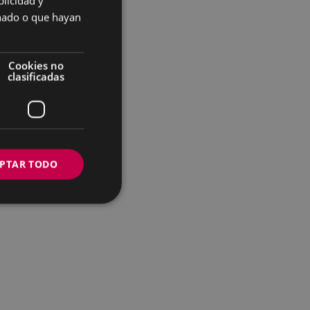
licidad y
SPANISH
onado o que hayan
Cookies no
clasificadas
PTAR TODO