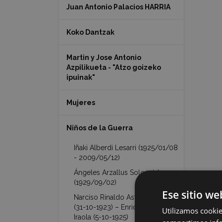
Juan Antonio Palacios HARRIA
Koko Dantzak
Martin y Jose Antonio
Azpilikueta - "Atzo goizeko
ipuinak"
Mujeres
Niños de la Guerra
Iñaki Alberdi Lesarri (1925/01/08
- 2009/05/12)
Ángeles Arzallus Sologaistua
(1929/09/02)
Ese sitio we
Narciso Rinaldo Astarloa Iraola
(31-10-1923) – Enrique Astarloa
Utilizamos cookie
Iraola (5-10-1925)