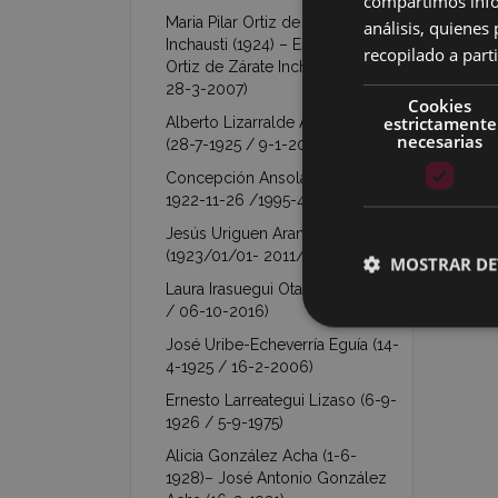
compartimos infor
Maria Pilar Ortiz de Zárate
análisis, quiene
Inchausti (1924) – Esperanza
recopilado a parti
Ortiz de Zárate Inchausti (1927 /
28-3-2007)
Cookies
estrictamente
Alberto Lizarralde Arechavaleta
necesarias
(28-7-1925 / 9-1-2011)
Concepción Ansola Ocamica (
1922-11-26 /1995-4-3 )
Jesús Uriguen Aranzabal
(1923/01/01- 2011/05/25)
MOSTRAR DE
Laura Irasuegui Otal (26-11-1923
/ 06-10-2016)
José Uribe-Echeverría Eguía (14-
4-1925 / 16-2-2006)
Ernesto Larreategui Lizaso (6-9-
1926 / 5-9-1975)
Alicia González Acha (1-6-
1928)– José Antonio González