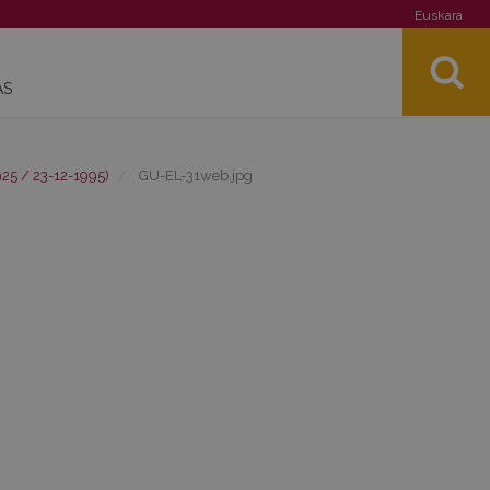
Euskara
AS
25 / 23-12-1995)
GU-EL-31web.jpg