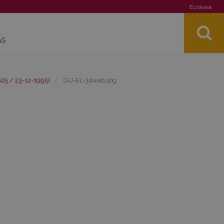
Euskara
AS
25 / 23-12-1995)
GU-EL-34web.jpg