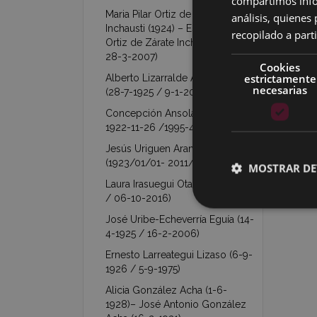
compartimos infor
Maria Pilar Ortiz de Zárate
análisis, quiene
Inchausti (1924) – Esperanza
recopilado a parti
Ortiz de Zárate Inchausti (1927 /
28-3-2007)
Cookies
estrictamente
Alberto Lizarralde Arechavaleta
necesarias
(28-7-1925 / 9-1-2011)
Concepción Ansola Ocamica (
1922-11-26 /1995-4-3 )
Jesús Uriguen Aranzabal
(1923/01/01- 2011/05/25)
MOSTRAR DE
Laura Irasuegui Otal (26-11-1923
/ 06-10-2016)
José Uribe-Echeverría Eguía (14-
4-1925 / 16-2-2006)
Ernesto Larreategui Lizaso (6-9-
1926 / 5-9-1975)
Alicia González Acha (1-6-
1928)– José Antonio González