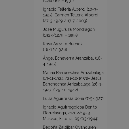
Acha (16-2-1931)
Ignacio Telleria Alberdi (10-3-
1927); Carmen Telleria Alberdi
(27-3-1929 / 17-7-2003)
José Muguruza Mondragón
(1923/12/9 – 1995)
Rosa Arevalo Buendía
(16/12/1926)
Ángel Echeverría Aranzábal (16-
4-1927)
Marina Barrenechea Arrizabalaga
(13-11-1924 /21-12-1953)- Jesús
Barrenechea Arrizabalaga (26-1-
1927 / 29-10-1942)
Luisa Aguirre Galdona (7-9-1927)
Ignacio Aguirregoicoa Benito
(Torrelavega, 21/02/1923 –
Musvee, Estonia, 09/03/1944)
Begoña Zaldibar Oyanguren