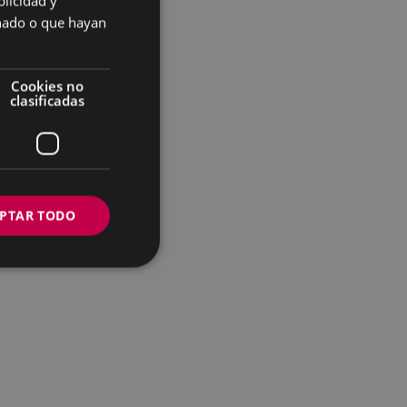
licidad y
SPANISH
onado o que hayan
Cookies no
clasificadas
PTAR TODO