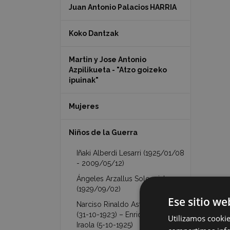
Juan Antonio Palacios HARRIA
Koko Dantzak
Martin y Jose Antonio
Azpilikueta - "Atzo goizeko
ipuinak"
Mujeres
Niños de la Guerra
Iñaki Alberdi Lesarri (1925/01/08
- 2009/05/12)
Ángeles Arzallus Sologaistua
(1929/09/02)
Ese sitio we
Narciso Rinaldo Astarloa Iraola
(31-10-1923) – Enrique Astarloa
Utilizamos cookie
Iraola (5-10-1925)