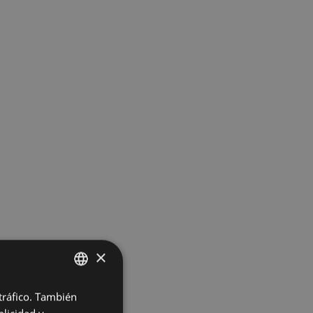
×
 tráfico. También
BASQUE