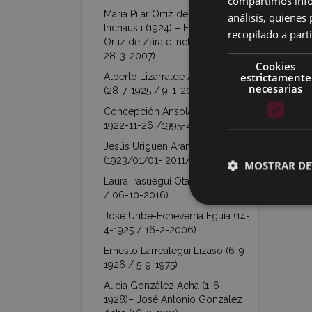
compartimos infor
Maria Pilar Ortiz de Zárate
análisis, quiene
Inchausti (1924) – Esperanza
recopilado a parti
Ortiz de Zárate Inchausti (1927 /
28-3-2007)
Cookies
estrictamente
Alberto Lizarralde Arechavaleta
necesarias
(28-7-1925 / 9-1-2011)
Concepción Ansola Ocamica (
1922-11-26 /1995-4-3 )
Jesús Uriguen Aranzabal
(1923/01/01- 2011/05/25)
MOSTRAR DE
Laura Irasuegui Otal (26-11-1923
/ 06-10-2016)
José Uribe-Echeverría Eguía (14-
4-1925 / 16-2-2006)
Ernesto Larreategui Lizaso (6-9-
1926 / 5-9-1975)
Alicia González Acha (1-6-
1928)– José Antonio González