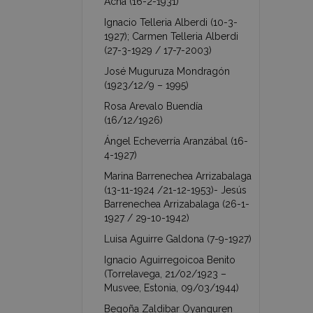
Acha (16-2-1931)
Ignacio Telleria Alberdi (10-3-
1927); Carmen Telleria Alberdi
(27-3-1929 / 17-7-2003)
José Muguruza Mondragón
(1923/12/9 – 1995)
Rosa Arevalo Buendía
(16/12/1926)
Ángel Echeverría Aranzábal (16-
4-1927)
Marina Barrenechea Arrizabalaga
(13-11-1924 /21-12-1953)- Jesús
Barrenechea Arrizabalaga (26-1-
1927 / 29-10-1942)
Luisa Aguirre Galdona (7-9-1927)
Ignacio Aguirregoicoa Benito
(Torrelavega, 21/02/1923 –
Musvee, Estonia, 09/03/1944)
Begoña Zaldibar Oyanguren