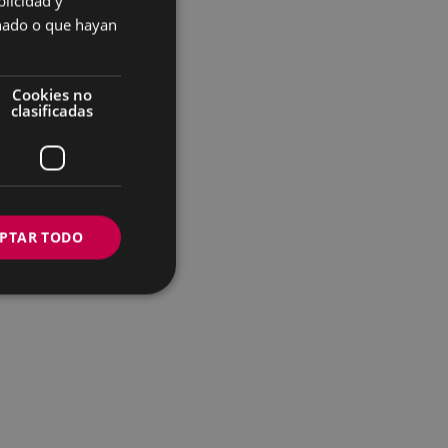
licidad y
SPANISH
onado o que hayan
Cookies no
clasificadas
PTAR TODO