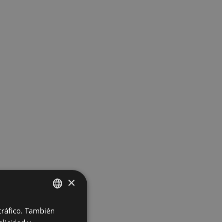
×
 tráfico. También
BASQUE