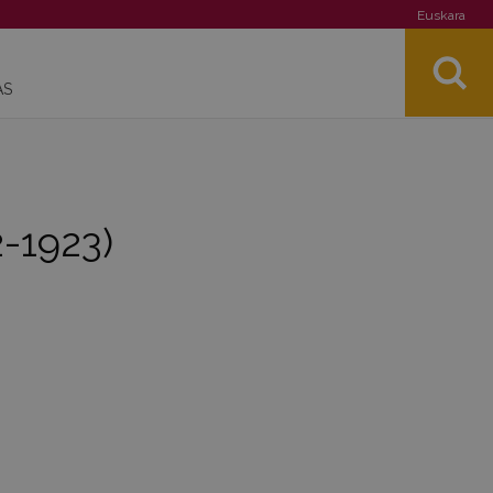
Euskara
AS
2-1923)