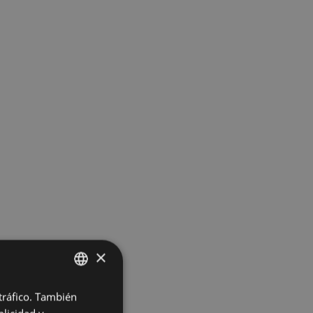
×
 tráfico. También
BASQUE