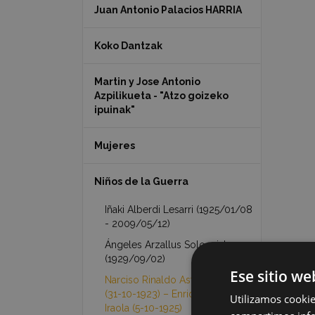
Juan Antonio Palacios HARRIA
Koko Dantzak
Martin y Jose Antonio
Azpilikueta - "Atzo goizeko
ipuinak"
Mujeres
Niños de la Guerra
Iñaki Alberdi Lesarri (1925/01/08
- 2009/05/12)
Ángeles Arzallus Sologaistua
(1929/09/02)
Ese sitio we
Narciso Rinaldo Astarloa Iraola
(31-10-1923) – Enrique Astarloa
Utilizamos cookie
Iraola (5-10-1925)