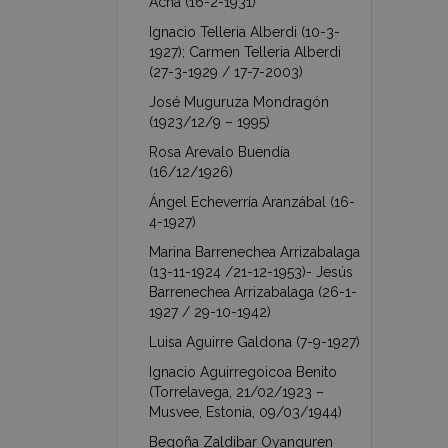
Acha (16-2-1931)
Ignacio Telleria Alberdi (10-3-
1927); Carmen Telleria Alberdi
(27-3-1929 / 17-7-2003)
José Muguruza Mondragón
(1923/12/9 – 1995)
Rosa Arevalo Buendía
(16/12/1926)
Ángel Echeverría Aranzábal (16-
4-1927)
Marina Barrenechea Arrizabalaga
(13-11-1924 /21-12-1953)- Jesús
Barrenechea Arrizabalaga (26-1-
1927 / 29-10-1942)
Luisa Aguirre Galdona (7-9-1927)
Ignacio Aguirregoicoa Benito
(Torrelavega, 21/02/1923 –
Musvee, Estonia, 09/03/1944)
Begoña Zaldibar Oyanguren