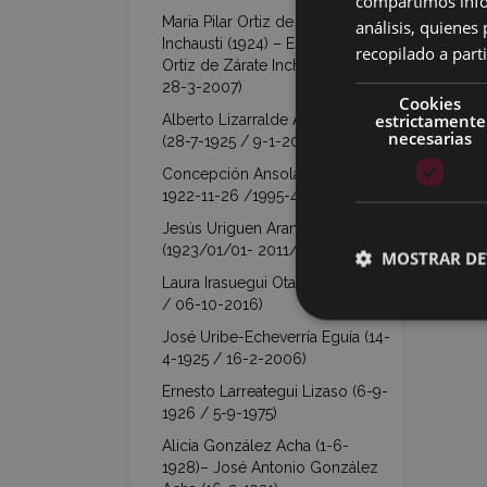
compartimos infor
Maria Pilar Ortiz de Zárate
análisis, quiene
Inchausti (1924) – Esperanza
recopilado a parti
Ortiz de Zárate Inchausti (1927 /
28-3-2007)
Cookies
estrictamente
Alberto Lizarralde Arechavaleta
necesarias
(28-7-1925 / 9-1-2011)
Concepción Ansola Ocamica (
1922-11-26 /1995-4-3 )
Jesús Uriguen Aranzabal
(1923/01/01- 2011/05/25)
MOSTRAR DE
Laura Irasuegui Otal (26-11-1923
/ 06-10-2016)
José Uribe-Echeverría Eguía (14-
4-1925 / 16-2-2006)
Ernesto Larreategui Lizaso (6-9-
1926 / 5-9-1975)
Alicia González Acha (1-6-
1928)– José Antonio González