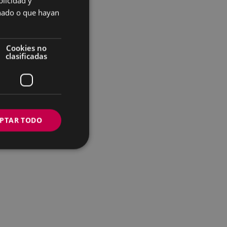
licidad y
SPANISH
onado o que hayan
Cookies no
clasificadas
PTAR TODO