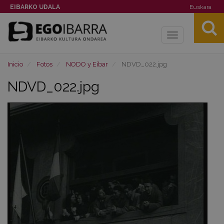
EIBARKO UDALA
Euskara
Toggle
navigation
Inicio
Fotos
NODO y Eibar
NDVD_022.jpg
NDVD_022.jpg