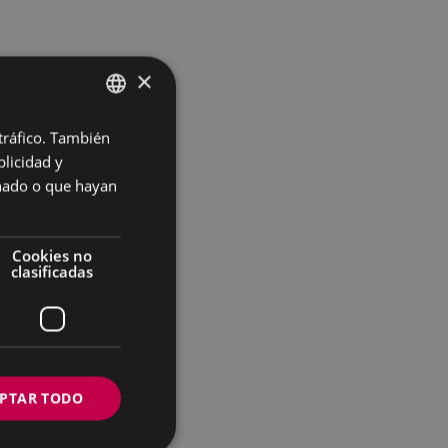
×
 tráfico. También
BASQUE
licidad y
SPANISH
onado o que hayan
Cookies no
clasificadas
PTAR TODO