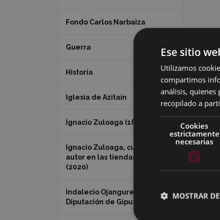
Fondo Carlos Narbaiza
Guerra
Ese sitio we
Utilizamos cookie
Historia
compartimos infor
análisis, quiene
Iglesia de Azitain
recopilado a parti
Ignacio Zuloaga (1870-2020)
Cookies
estrictamente
necesarias
Ignacio Zuloaga, cuadros del
autor en las tiendas de Eibar
(2020)
Indalecio Ojanguren
MOSTRAR DE
Diputación de Gipuzkoa