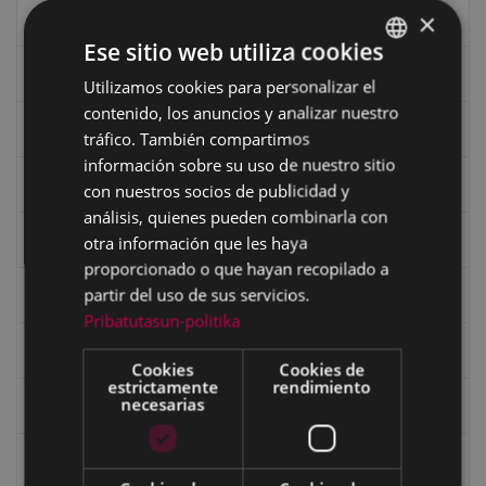
×
Ciclismo "A rueda"
Ese sitio web utiliza cookies
Dibujos de Julen Zabaleta
Utilizamos cookies para personalizar el
BASQUE
contenido, los anuncios y analizar nuestro
SPANISH
Eibar desde el aire
tráfico. También compartimos
información sobre su uso de nuestro sitio
Eibartarren ahotan
con nuestros socios de publicidad y
análisis, quienes pueden combinarla con
Ermitas
otra información que les haya
proporcionado o que hayan recopilado a
partir del uso de sus servicios.
Fondo Bolumburu
Pribatutasun-politika
Fondo Carlos Narbaiza
Cookies
Cookies de
estrictamente
rendimiento
necesarias
Guerra
Historia