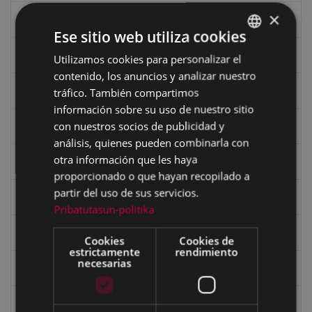
×
Ciclismo "A rueda"
Ese sitio web utiliza cookies
Dibujos de Julen Zabaleta
Utilizamos cookies para personalizar el
BASQUE
contenido, los anuncios y analizar nuestro
SPANISH
Eibar desde el aire
tráfico. También compartimos
información sobre su uso de nuestro sitio
con nuestros socios de publicidad y
Eibartarren ahotan
análisis, quienes pueden combinarla con
otra información que les haya
Ermitas
proporcionado o que hayan recopilado a
partir del uso de sus servicios.
Fondo Bolumburu
Pribatutasun-politika
Fondo Carlos Narbaiza
Cookies
Cookies de
estrictamente
rendimiento
necesarias
Guerra
Historia