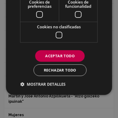
Cookies de
Cookies de
preferencias
funcionalidad
Iglesia de Azitain
Ignacio Zuloaga (1870-2020)
Cookies no clasificadas
Ignacio Zuloaga, cuadros del autor en las tiendas de
Eibar (2020)
ACEPTAR TODO
Indalecio Ojanguren Diputación de Gipuzkoa
Juan Antonio Palacios HARRIA
RECHAZAR TODO
Koko Dantzak
MOSTRAR DETALLES
Martin y Jose Antonio Azpilikueta - "Atzo goizeko
ipuinak"
Mujeres