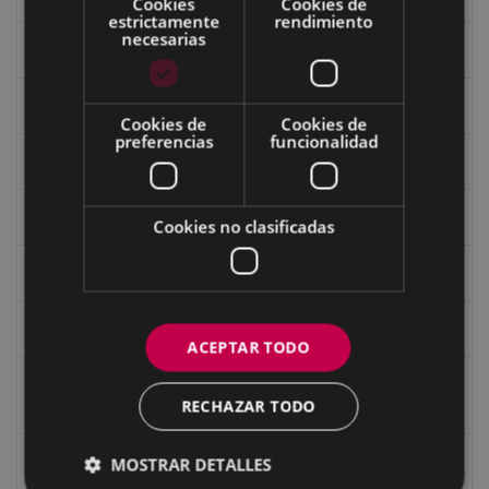
Cookies
Cookies de
estrictamente
rendimiento
necesarias
Fondo Bolumburu
Fondo Carlos Narbaiza
Cookies de
Cookies de
preferencias
funcionalidad
Guerra
Historia
Cookies no clasificadas
Iglesia de Azitain
Ignacio Zuloaga (1870-2020)
ACEPTAR TODO
Ignacio Zuloaga, cuadros del autor en las tiendas de
RECHAZAR TODO
Eibar (2020)
Indalecio Ojanguren Diputación de Gipuzkoa
MOSTRAR DETALLES