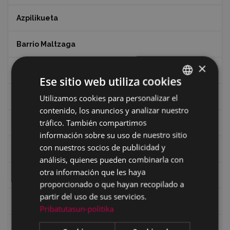
Azpilikueta
Barrio Maltzaga
×
Centro de Interpretación de la Guerra Civil
Ese sitio web utiliza cookies
Ciclismo
Utilizamos cookies para personalizar el
BASQUE
contenido, los anuncios y analizar nuestro
SPANISH
tráfico. También compartimos
Ciclismo "A rueda"
información sobre su uso de nuestro sitio
con nuestros socios de publicidad y
Dibujos de Julen Zabaleta
análisis, quienes pueden combinarla con
otra información que les haya
Eibar desde el aire
proporcionado o que hayan recopilado a
partir del uso de sus servicios.
Eibartarren ahotan
Pribatutasun-politika
Ermitas