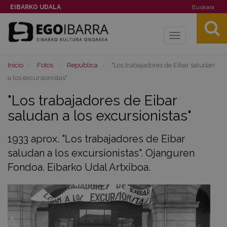
EIBARKO UDALA
Euskara
Toggle
navigation
Inicio
Fotos
República
"Los trabajadores de Eibar saludan
a los excursionistas"
"Los trabajadores de Eibar
saludan a los excursionistas"
1933 aprox. "Los trabajadores de Eibar
saludan a los excursionistas". Ojanguren
Fondoa. Eibarko Udal Artxiboa.