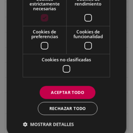
estrictamente
rendimiento
necesarias
Fondo Bolumburu
Fondo Carlos Narbaiza
Cookies de
Cookies de
preferencias
funcionalidad
Guerra
Historia
Cookies no clasificadas
Iglesia de Azitain
Ignacio Zuloaga (1870-2020)
ACEPTAR TODO
Ignacio Zuloaga, cuadros del autor en las tiendas de
Eibar (2020)
RECHAZAR TODO
Indalecio Ojanguren Diputación de Gipuzkoa
MOSTRAR DETALLES