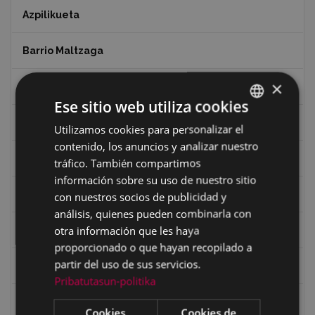
Azpilikueta
Barrio Maltzaga
×
Centro de Interpretación de la Guerra Civil
Ese sitio web utiliza cookies
Ciclismo
Utilizamos cookies para personalizar el
BASQUE
contenido, los anuncios y analizar nuestro
SPANISH
Ciclismo "A rueda"
tráfico. También compartimos
información sobre su uso de nuestro sitio
Dibujos de Julen Zabaleta
con nuestros socios de publicidad y
análisis, quienes pueden combinarla con
otra información que les haya
Eibar desde el aire
proporcionado o que hayan recopilado a
partir del uso de sus servicios.
Eibartarren ahotan
Pribatutasun-politika
Ermitas
Cookies
Cookies de