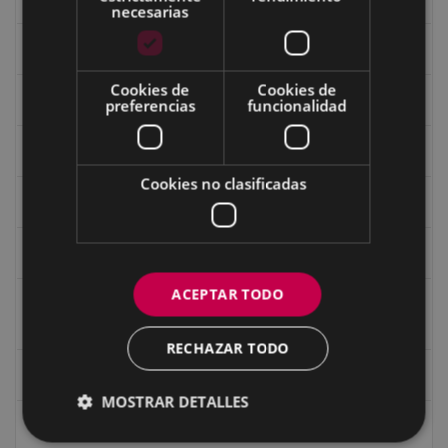
necesarias
Fondo Carlos Narbaiza
Cookies de
Cookies de
Guerra
preferencias
funcionalidad
Historia
Cookies no clasificadas
Iglesia de Azitain
Ignacio Zuloaga (1870-2020)
ACEPTAR TODO
Ignacio Zuloaga, cuadros del autor en las tiendas de
Eibar (2020)
RECHAZAR TODO
Indalecio Ojanguren Diputación de Gipuzkoa
MOSTRAR DETALLES
Juan Antonio Palacios HARRIA