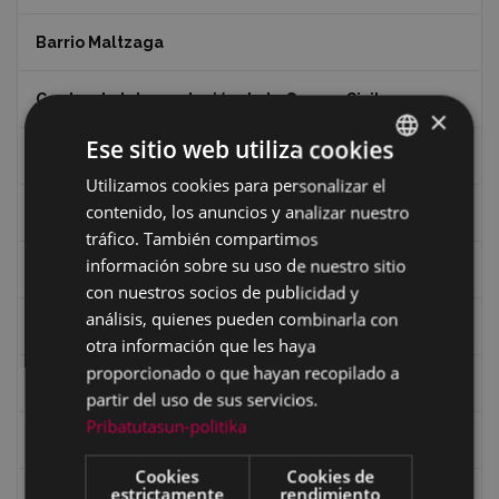
Barrio Maltzaga
Centro de Interpretación de la Guerra Civil
×
Ese sitio web utiliza cookies
Ciclismo
Utilizamos cookies para personalizar el
BASQUE
contenido, los anuncios y analizar nuestro
Ciclismo "A rueda"
SPANISH
tráfico. También compartimos
información sobre su uso de nuestro sitio
Dibujos de Julen Zabaleta
con nuestros socios de publicidad y
análisis, quienes pueden combinarla con
Eibar desde el aire
otra información que les haya
proporcionado o que hayan recopilado a
Eibartarren ahotan
partir del uso de sus servicios.
Pribatutasun-politika
Ermitas
Cookies
Cookies de
estrictamente
rendimiento
Fondo Bolumburu