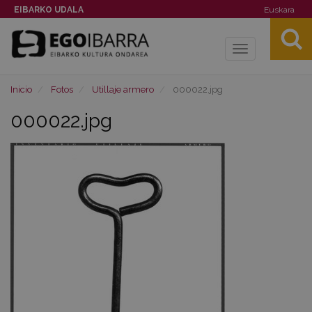
EIBARKO UDALA
Euskara
Toggle
navigation
Inicio
Fotos
Utillaje armero
000022.jpg
000022.jpg