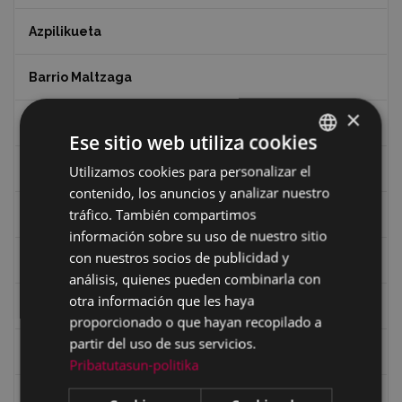
Azpilikueta
Barrio Maltzaga
×
Centro de Interpretación de la Guerra Civil
Ese sitio web utiliza cookies
Ciclismo
Utilizamos cookies para personalizar el
BASQUE
contenido, los anuncios y analizar nuestro
SPANISH
tráfico. También compartimos
Ciclismo "A rueda"
información sobre su uso de nuestro sitio
con nuestros socios de publicidad y
Dibujos de Julen Zabaleta
análisis, quienes pueden combinarla con
otra información que les haya
Eibar desde el aire
proporcionado o que hayan recopilado a
partir del uso de sus servicios.
Eibartarren ahotan
Pribatutasun-politika
Ermitas