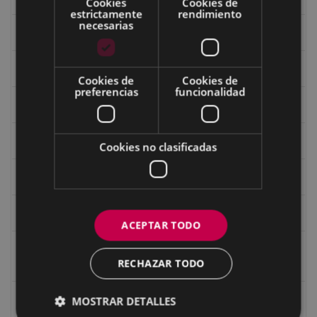
Cookies
Cookies de
estrictamente
rendimiento
necesarias
Fondo Bolumburu
Fondo Carlos Narbaiza
Cookies de
Cookies de
preferencias
funcionalidad
Guerra
Historia
Cookies no clasificadas
Iglesia de Azitain
Ignacio Zuloaga (1870-2020)
ACEPTAR TODO
Ignacio Zuloaga, cuadros del autor en las tiendas de
RECHAZAR TODO
Eibar (2020)
Indalecio Ojanguren Diputación de Gipuzkoa
MOSTRAR DETALLES