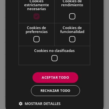
Cookies
Cookies de
estrictamente
rendimiento
necesarias
Fondo Bolumburu
Fondo Carlos Narbaiza
Cookies de
Cookies de
preferencias
funcionalidad
Guerra
Historia
Cookies no clasificadas
Iglesia de Azitain
Ignacio Zuloaga (1870-2020)
ACEPTAR TODO
Ignacio Zuloaga, cuadros del autor en las tiendas de
RECHAZAR TODO
Eibar (2020)
Indalecio Ojanguren Diputación de Gipuzkoa
MOSTRAR DETALLES