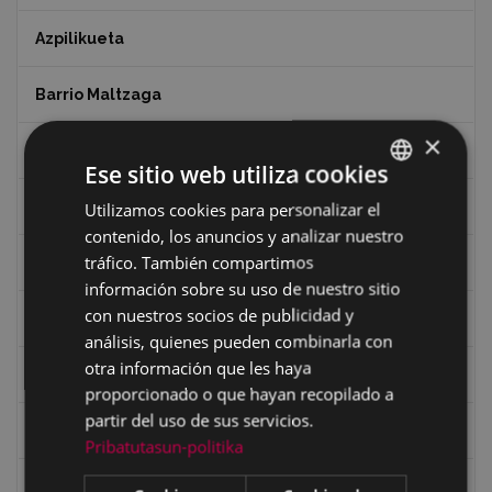
Azpilikueta
Barrio Maltzaga
×
Centro de Interpretación de la Guerra Civil
Ese sitio web utiliza cookies
Ciclismo
Utilizamos cookies para personalizar el
BASQUE
contenido, los anuncios y analizar nuestro
SPANISH
tráfico. También compartimos
Ciclismo "A rueda"
información sobre su uso de nuestro sitio
con nuestros socios de publicidad y
Dibujos de Julen Zabaleta
análisis, quienes pueden combinarla con
otra información que les haya
Eibar desde el aire
proporcionado o que hayan recopilado a
partir del uso de sus servicios.
Eibartarren ahotan
Pribatutasun-politika
Ermitas