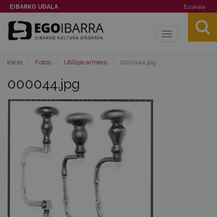
EIBARKO UDALA
Euskara
Toggle
navigation
Inicio
Fotos
Utillaje armero
000044.jpg
000044.jpg