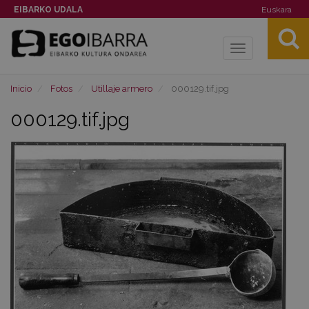
EIBARKO UDALA
Euskara
Toggle
navigation
Inicio
Fotos
Utillaje armero
000129.tif.jpg
000129.tif.jpg