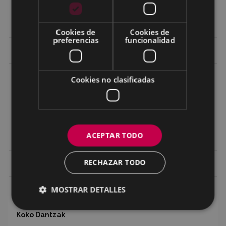
Guerra
Cookies de
Cookies de
preferencias
funcionalidad
Historia
Iglesia de Azitain
Cookies no clasificadas
Ignacio Zuloaga (1870-2020)
Ignacio Zuloaga, cuadros del autor en las tiendas de
ACEPTAR TODO
Eibar (2020)
RECHAZAR TODO
Indalecio Ojanguren Diputación de Gipuzkoa
MOSTRAR DETALLES
Juan Antonio Palacios HARRIA
Koko Dantzak