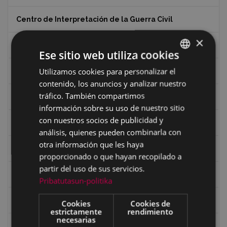
Centro de Interpretación de la Guerra Civil
×
Ciclismo
Ese sitio web utiliza cookies
Utilizamos cookies para personalizar el
BASQUE
Ciclismo "A rueda"
contenido, los anuncios y analizar nuestro
SPANISH
tráfico. También compartimos
Dibujos de Julen Zabaleta
información sobre su uso de nuestro sitio
con nuestros socios de publicidad y
Eibar desde el aire
análisis, quienes pueden combinarla con
otra información que les haya
Eibartarren ahotan
proporcionado o que hayan recopilado a
partir del uso de sus servicios.
Ermitas
Pribatutasun-politika
Fondo Bolumburu
Cookies
Cookies de
estrictamente
rendimiento
necesarias
Fondo Carlos Narbaiza