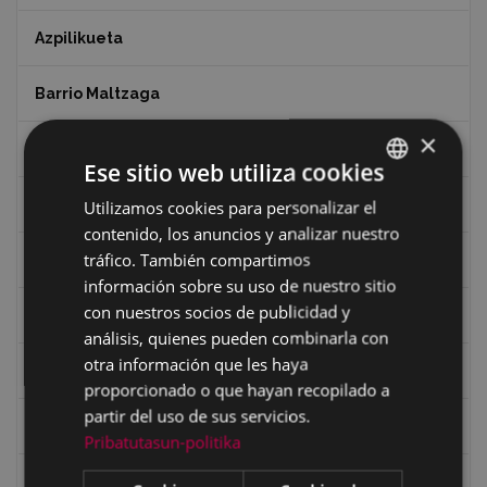
Azpilikueta
Barrio Maltzaga
×
Centro de Interpretación de la Guerra Civil
Ese sitio web utiliza cookies
Ciclismo
Utilizamos cookies para personalizar el
BASQUE
contenido, los anuncios y analizar nuestro
SPANISH
tráfico. También compartimos
Ciclismo "A rueda"
información sobre su uso de nuestro sitio
con nuestros socios de publicidad y
Dibujos de Julen Zabaleta
análisis, quienes pueden combinarla con
otra información que les haya
Eibar desde el aire
proporcionado o que hayan recopilado a
partir del uso de sus servicios.
Eibartarren ahotan
Pribatutasun-politika
Ermitas