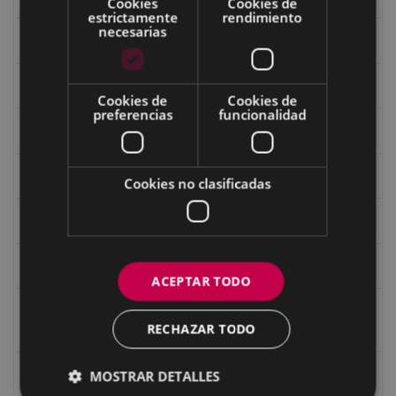
Cookies
Cookies de
estrictamente
rendimiento
necesarias
Fondo Bolumburu
Fondo Carlos Narbaiza
Cookies de
Cookies de
preferencias
funcionalidad
Guerra
Historia
Cookies no clasificadas
Iglesia de Azitain
Ignacio Zuloaga (1870-2020)
ACEPTAR TODO
Ignacio Zuloaga, cuadros del autor en las tiendas de
RECHAZAR TODO
Eibar (2020)
Indalecio Ojanguren Diputación de Gipuzkoa
MOSTRAR DETALLES