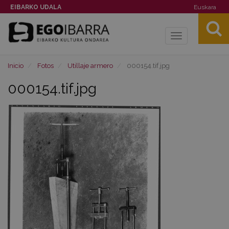
EIBARKO UDALA
Euskara
Toggle
navigation
Inicio
Fotos
Utillaje armero
000154.tif.jpg
000154.tif.jpg