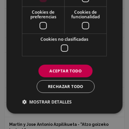
Guerra
Cookies de
Cookies de
Historia
preferencias
funcionalidad
Iglesia de Azitain
Cookies no clasificadas
Ignacio Zuloaga (1870-2020)
Ignacio Zuloaga, cuadros del autor en las tiendas de
Eibar (2020)
ACEPTAR TODO
Indalecio Ojanguren Diputación de Gipuzkoa
RECHAZAR TODO
Juan Antonio Palacios HARRIA
MOSTRAR DETALLES
Koko Dantzak
Martin y Jose Antonio Azpilikueta - "Atzo goizeko