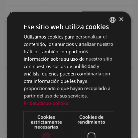
Ciclismo
×
Ese sitio web utiliza cookies
Ciclismo "A rueda"
Utilizamos cookies para personalizar el
BASQUE
contenido, los anuncios y analizar nuestro
Dibujos de Julen Zabaleta
SPANISH
tráfico. También compartimos
información sobre su uso de nuestro sitio
Eibar desde el aire
con nuestros socios de publicidad y
análisis, quienes pueden combinarla con
Eibartarren ahotan
otra información que les haya
proporcionado o que hayan recopilado a
Ermitas
partir del uso de sus servicios.
Pribatutasun-politika
Fondo Bolumburu
Cookies
Cookies de
estrictamente
rendimiento
Fondo Carlos Narbaiza
necesarias