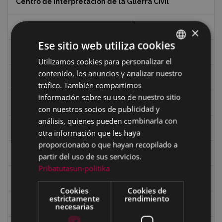
Centro de Interpretación de la Guerra Civil
Ciclismo
×
Ese sitio web utiliza cookies
Ciclismo "A rueda"
Utilizamos cookies para personalizar el
BASQUE
contenido, los anuncios y analizar nuestro
SPANISH
Dibujos de Julen Zabaleta
tráfico. También compartimos
información sobre su uso de nuestro sitio
Eibar desde el aire
con nuestros socios de publicidad y
análisis, quienes pueden combinarla con
Eibartarren ahotan
otra información que les haya
proporcionado o que hayan recopilado a
Ermitas
partir del uso de sus servicios.
Pribatutasun-politika
Fondo Bolumburu
Cookies
Cookies de
estrictamente
rendimiento
Fondo Carlos Narbaiza
necesarias