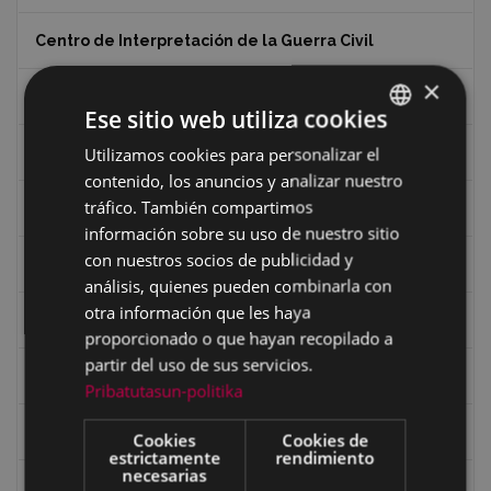
Centro de Interpretación de la Guerra Civil
×
Ciclismo
Ese sitio web utiliza cookies
Utilizamos cookies para personalizar el
BASQUE
Ciclismo "A rueda"
contenido, los anuncios y analizar nuestro
SPANISH
tráfico. También compartimos
Dibujos de Julen Zabaleta
información sobre su uso de nuestro sitio
con nuestros socios de publicidad y
Eibar desde el aire
análisis, quienes pueden combinarla con
otra información que les haya
Eibartarren ahotan
proporcionado o que hayan recopilado a
partir del uso de sus servicios.
Ermitas
Pribatutasun-politika
Fondo Bolumburu
Cookies
Cookies de
estrictamente
rendimiento
necesarias
Fondo Carlos Narbaiza