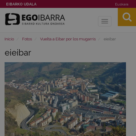
EIBARKO UDALA
Euskara
Toggle
navigation
Inicio
Fotos
Vuelta a Eibar por los mugarris
eieibar
eieibar