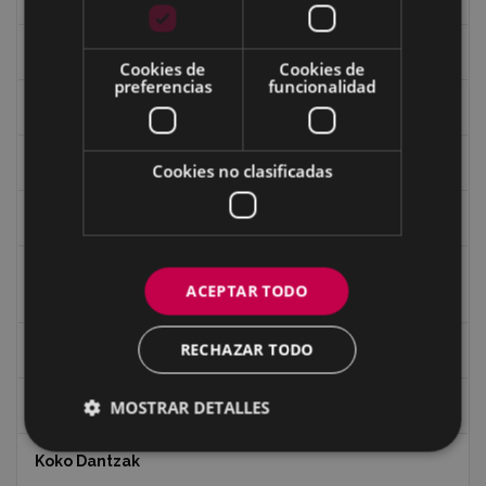
Guerra
Cookies de
Cookies de
preferencias
funcionalidad
Historia
Iglesia de Azitain
Cookies no clasificadas
Ignacio Zuloaga (1870-2020)
Ignacio Zuloaga, cuadros del autor en las tiendas de
ACEPTAR TODO
Eibar (2020)
RECHAZAR TODO
Indalecio Ojanguren Diputación de Gipuzkoa
MOSTRAR DETALLES
Juan Antonio Palacios HARRIA
Koko Dantzak