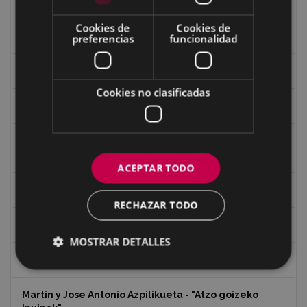
Guerra
Cookies de
Cookies de
Historia
preferencias
funcionalidad
Iglesia de Azitain
Cookies no clasificadas
Ignacio Zuloaga (1870-2020)
Ignacio Zuloaga, cuadros del autor en las tiendas de
Eibar (2020)
ACEPTAR TODO
Indalecio Ojanguren Diputación de Gipuzkoa
RECHAZAR TODO
Juan Antonio Palacios HARRIA
MOSTRAR DETALLES
Koko Dantzak
Martin y Jose Antonio Azpilikueta - "Atzo goizeko