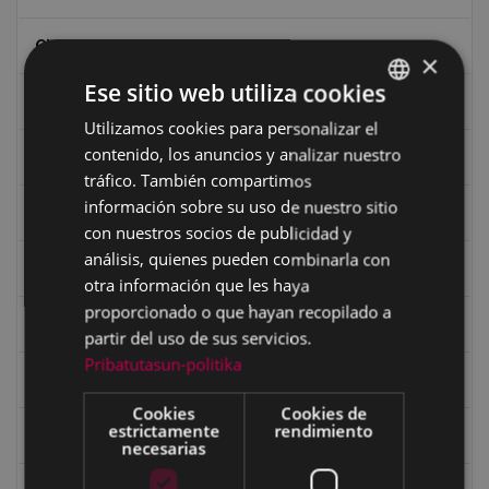
Ciclismo
×
Ese sitio web utiliza cookies
Ciclismo "A rueda"
Utilizamos cookies para personalizar el
BASQUE
contenido, los anuncios y analizar nuestro
Dibujos de Julen Zabaleta
SPANISH
tráfico. También compartimos
información sobre su uso de nuestro sitio
Eibar desde el aire
con nuestros socios de publicidad y
análisis, quienes pueden combinarla con
Eibartarren ahotan
otra información que les haya
proporcionado o que hayan recopilado a
Ermitas
partir del uso de sus servicios.
Pribatutasun-politika
Fondo Bolumburu
Cookies
Cookies de
estrictamente
rendimiento
Fondo Carlos Narbaiza
necesarias