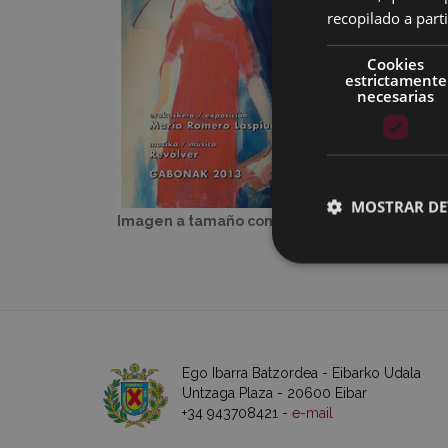
recopilado a parti
Cookies
estrictamente
necesarias
MOSTRAR DE
Imagen a tamaño completo:
232 KB
|
Visual
Ego Ibarra Batzordea - Eibarko Udala
Untzaga Plaza - 20600 Eibar
+34 943708421 -
e-mail