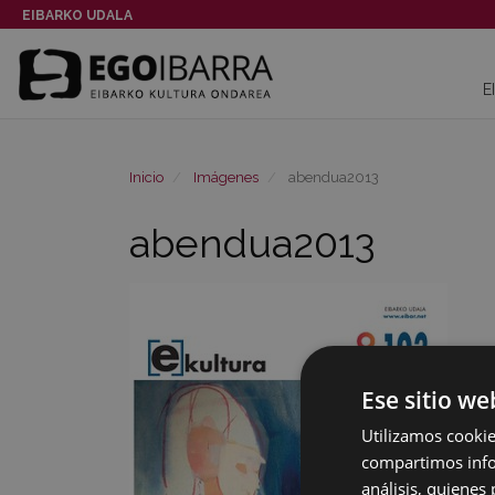
EIBARKO UDALA
E
Inicio
Imágenes
abendua2013
abendua2013
Ese sitio we
Utilizamos cookie
compartimos infor
análisis, quiene