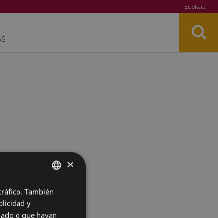
Euskara
AS
×
 tráfico. También
BASQUE
licidad y
SPANISH
onado o que hayan