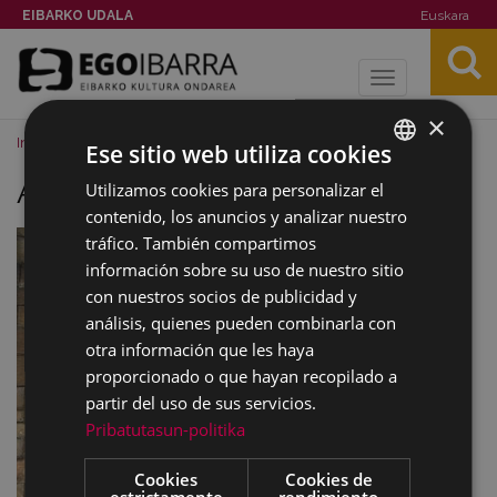
EIBARKO UDALA
Euskara
Toggle
navigation
×
Inicio
Imágenes
Argazki zahar handiak kalean 02
Ese sitio web utiliza cookies
Argazki zahar handiak kalean 02
Utilizamos cookies para personalizar el
BASQUE
contenido, los anuncios y analizar nuestro
SPANISH
tráfico. También compartimos
información sobre su uso de nuestro sitio
con nuestros socios de publicidad y
análisis, quienes pueden combinarla con
otra información que les haya
proporcionado o que hayan recopilado a
partir del uso de sus servicios.
Pribatutasun-politika
Cookies
Cookies de
estrictamente
rendimiento