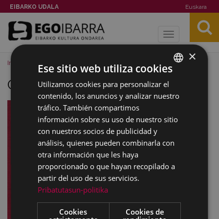
EIBARKO UDALA
Euskara
Toggle
navigation
×
Inicio
Imágenes
Castells
Ese sitio web utiliza cookies
Castells
Utilizamos cookies para personalizar el
BASQUE
contenido, los anuncios y analizar nuestro
SPANISH
tráfico. También compartimos
información sobre su uso de nuestro sitio
con nuestros socios de publicidad y
análisis, quienes pueden combinarla con
otra información que les haya
proporcionado o que hayan recopilado a
partir del uso de sus servicios.
Pribatutasun-politika
Cookies
Cookies de