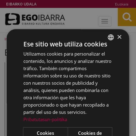
EIBARKO UDALA
Euskara
Toggle
navigation
×
Inicio
Imágenes
Eibar rebista 2012
Ese sitio web utiliza cookies
Eibar rebista 2012
Utilizamos cookies para personalizar el
BASQUE
contenido, los anuncios y analizar nuestro
SPANISH
tráfico. También compartimos
información sobre su uso de nuestro sitio
con nuestros socios de publicidad y
análisis, quienes pueden combinarla con
otra información que les haya
proporcionado o que hayan recopilado a
partir del uso de sus servicios.
Pribatutasun-politika
Cookies
Cookies de