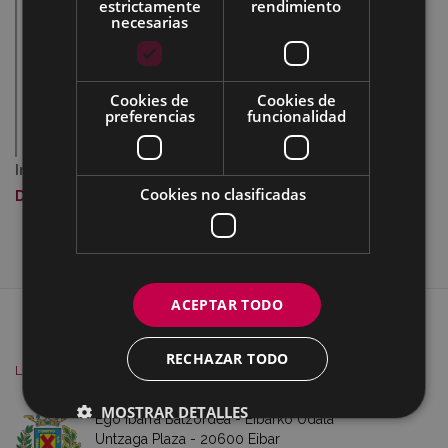
estrictamente
rendimiento
necesarias
Cookies de
Cookies de
preferencias
funcionalidad
Imagen a tamaño completo:
308 KB
|
Visualizar
Cookies no clasificadas
Descargar
ACEPTAR TODO
MAPA DEL SITIO
ACCESIBILIDAD
CONTACTO
SOBRE NOSOTROS
AVISO
RECHAZAR TODO
LEGAL
COOKIES
MOSTRAR DETALLES
Ego Ibarra Batzordea - Eibarko Udala
Untzaga Plaza - 20600 Eibar