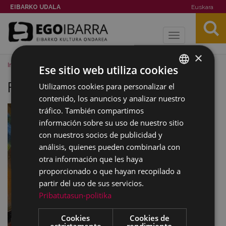
EIBARKO UDALA
Euskara
Toggle
navigation
×
Inicio
Imágenes
Fernando Beorlegi
Ese sitio web utiliza cookies
Fernando Beorlegi
Utilizamos cookies para personalizar el
BASQUE
contenido, los anuncios y analizar nuestro
SPANISH
tráfico. También compartimos
información sobre su uso de nuestro sitio
con nuestros socios de publicidad y
análisis, quienes pueden combinarla con
otra información que les haya
proporcionado o que hayan recopilado a
partir del uso de sus servicios.
Pribatutasun-politika
Cookies
Cookies de
estrictamente
rendimiento