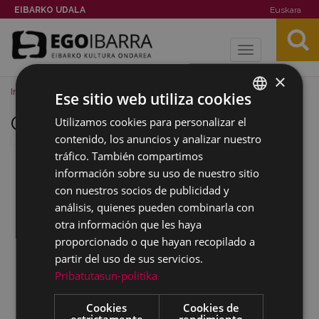
EIBARKO UDALA
Euskara
Toggle
navigation
×
Inicio
Imágenes
Odon Apraiz
Ese sitio web utiliza cookies
Odon Apraiz
Utilizamos cookies para personalizar el
BASQUE
contenido, los anuncios y analizar nuestro
SPANISH
tráfico. También compartimos
información sobre su uso de nuestro sitio
con nuestros socios de publicidad y
análisis, quienes pueden combinarla con
otra información que les haya
proporcionado o que hayan recopilado a
partir del uso de sus servicios.
Pribatutasun-politika
Cookies
Cookies de
estrictamente
rendimiento