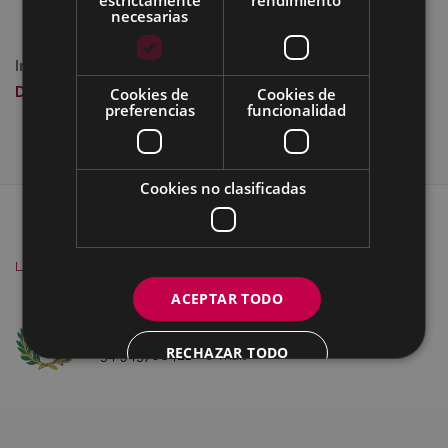
necesarias
Imagen a tamaño completo:
30 KB
|
Visualizar
Cookies de
Cookies de
Descargar
preferencias
funcionalidad
Cookies no clasificadas
MAPA DEL SITIO
ACCESIBILIDAD
CONTACTO
SOBRE NOSOTROS
AVISO
LEGAL
COOKIES
ACEPTAR TODO
Ego Ibarra Batzordea - Eibarko Udala
Untzaga Plaza - 20600 Eibar
RECHAZAR TODO
+34 943708421 -
e-mail
MOSTRAR DETALLES