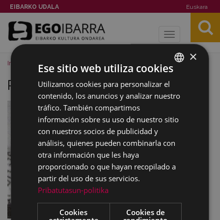
EIBARKO UDALA
Euskara
Toggle
navigation
×
Inicio
Imágenes
Pilar Calvo
Ese sitio web utiliza cookies
Pilar Calvo
Utilizamos cookies para personalizar el
BASQUE
contenido, los anuncios y analizar nuestro
SPANISH
tráfico. También compartimos
información sobre su uso de nuestro sitio
con nuestros socios de publicidad y
análisis, quienes pueden combinarla con
otra información que les haya
proporcionado o que hayan recopilado a
partir del uso de sus servicios.
Pribatutasun-politika
Cookies
Cookies de
estrictamente
rendimiento