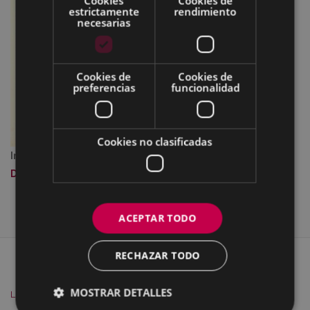
Cookies
Cookies de
estrictamente
rendimiento
necesarias
Cookies de
Cookies de
preferencias
funcionalidad
Cookies no clasificadas
Imagen a tamaño completo:
1.05 MB
|
Visualizar
Descargar
ACEPTAR TODO
RECHAZAR TODO
MAPA DEL SITIO
ACCESIBILIDAD
CONTACTO
SOBRE NOSOTROS
AVISO
MOSTRAR DETALLES
LEGAL
COOKIES