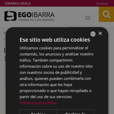
EIBARKO UDALA
Euskara
Toggle
navigation
×
Inicio
Imágenes
Puente de Amaña, Revista Eibar 1966,
Ese sitio web utiliza cookies
Hermenegildo Bracons
Utilizamos cookies para personalizar el
BASQUE
Puente de Amaña, Revista Eibar
contenido, los anuncios y analizar nuestro
SPANISH
1966, Hermenegildo Bracons
tráfico. También compartimos
información sobre su uso de nuestro sitio
con nuestros socios de publicidad y
análisis, quienes pueden combinarla con
otra información que les haya
proporcionado o que hayan recopilado a
partir del uso de sus servicios.
Pribatutasun-politika