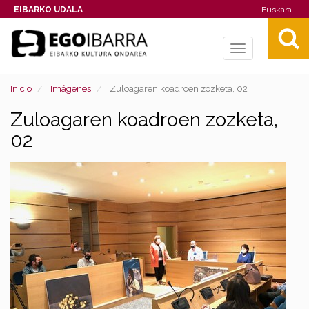
EIBARKO UDALA
Euskara
Toggle
navigation
Inicio
Imágenes
Zuloagaren koadroen zozketa, 02
Zuloagaren koadroen zozketa,
02