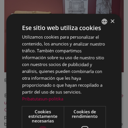
×
Ese sitio web utiliza cookies
Utilizamos cookies para personalizar el
BASQUE
contenido, los anuncios y analizar nuestro
SPANISH
tráfico. También compartimos
información sobre su uso de nuestro sitio
con nuestros socios de publicidad y
análisis, quienes pueden combinarla con
otra información que les haya
El arcabucero en el Museo. Foto: Museo de Eibar.
proporcionado o que hayan recopilado a
partir del uso de sus servicios.
En el ejercicio 2022 se acordó
restaurar un fragmento de
Pribatutasun-politika
un alto relieve del antiguo palacio renacentista de los
Orbea
o Torre Zarra de Untzaga, concretamente, una
Cookies
Cookies de
estrictamente
rendimiento
parte del torso y la faz del arcabucero situado en el
necesarias
balcón central de la fachada de estilo plateresco que se