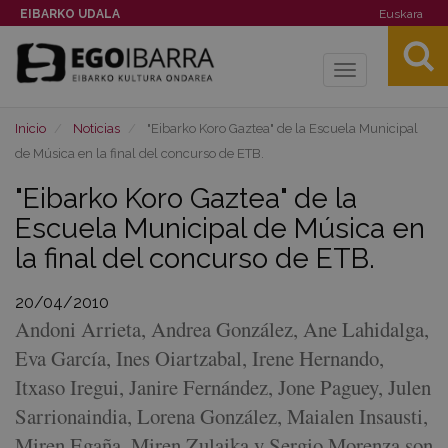
EIBARKO UDALA
Euskara
Toggle
navigation
Inicio
Noticias
"Eibarko Koro Gaztea" de la Escuela Municipal
de Música en la final del concurso de ETB.
"Eibarko Koro Gaztea" de la
Escuela Municipal de Música en
la final del concurso de ETB.
20/04/2010
Andoni Arrieta, Andrea González, Ane Lahidalga,
Eva García, Ines Oiartzabal, Irene Hernando,
Itxaso Iregui, Janire Fernández, Jone Paguey, Julen
Sarrionaindia, Lorena González, Maialen Insausti,
Miren Egaña, Miren Zulaika y Sergio Morenza son