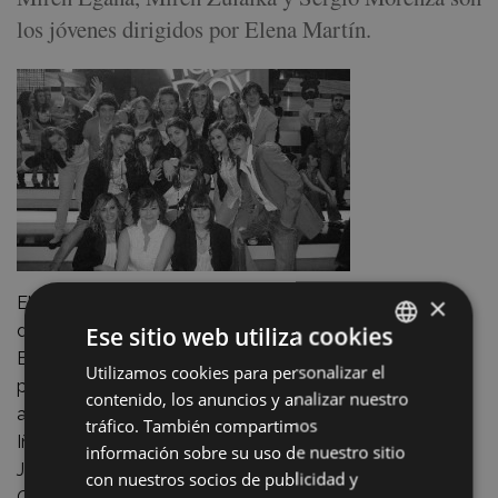
los jóvenes dirigidos por Elena Martín.
×
El coro juvenil está dirigido por Elena Martín profesora
de música de la Escuela Municipal de Música "Juan
Ese sitio web utiliza cookies
Bautista Gisasola" en la que imparte clases de solfeo,
Utilizamos cookies para personalizar el
BASQUE
piano y coro desde el año 2004. Elena Martín comenzó
contenido, los anuncios y analizar nuestro
SPANISH
a estudiar música con 9 años con la profesora Arrate
tráfico. También compartimos
Iñarrairaegui. También recibió clases de armonía con
información sobre su uso de nuestro sitio
Jesús Mari Sagarna. Finalizó su formación musical en el
con nuestros socios de publicidad y
Conservatorio de Donostia en el que tuvo como