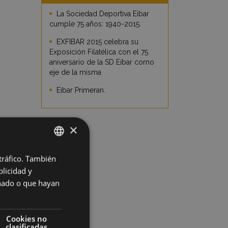
La Sociedad Deportiva Eibar
cumple 75 años: 1940-2015.
EXFIBAR 2015 celebra su
Exposición Filatélica con el 75
aniversario de la SD Eibar como
eje de la misma
Eibar Primeran.
×
 tráfico. También
BASQUE
licidad y
SPANISH
onado o que hayan
Cookies no
clasificadas