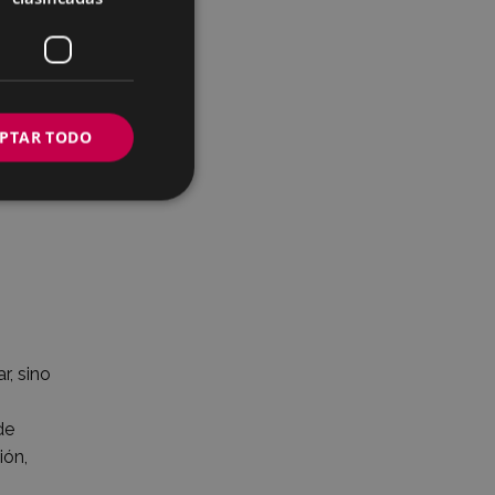
PTAR TODO
r, sino
de
ión,