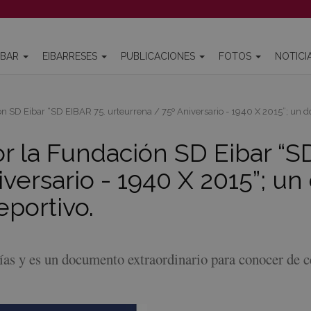
IBAR
EIBARRESES
PUBLICACIONES
FOTOS
NOTICI
ón SD Eibar “SD EIBAR 75. urteurrena / 75º Aniversario - 1940 X 2015”; un do
or la Fundación SD Eibar “S
iversario - 1940 X 2015”; 
eportivo.
fías y es un documento extraordinario para conocer de c