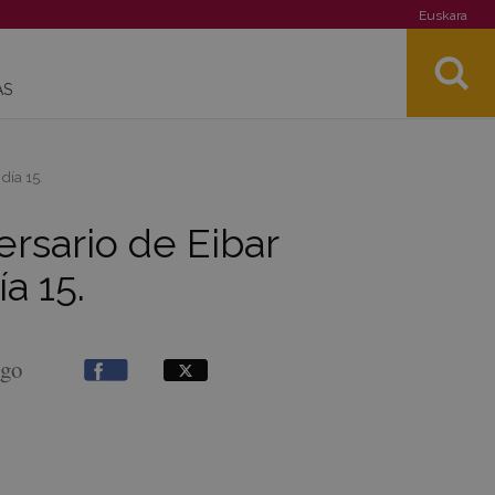
Euskara
AS
día 15.
ersario de Eibar
a 15.
rgo