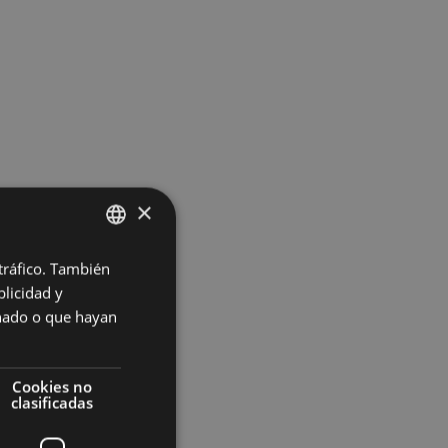
×
 tráfico. También
BASQUE
licidad y
SPANISH
onado o que hayan
Cookies no
clasificadas