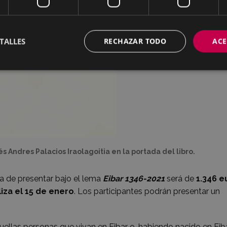
TALLES
RECHAZAR TODO
ACE
s Andres Palacios Iraolagoitia en la portada del libro.
a de presentar bajo el lema
Eibar 1346-2021
será de
1.346 e
liza el 15 de enero
. Los participantes podrán presentar un
ellas personas que vivan en Eibar o, habiendo nacido en Eiba