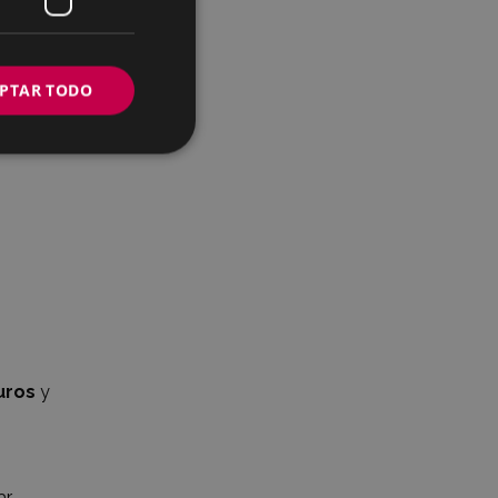
PTAR TODO
uros
y
r,