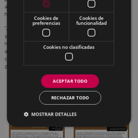
acogieron con sumo interés, porque es una manera de
hacer llegar al público en general dicho fondo oral.
Cookies de
Cookies de
preferencias
funcionalidad
“…eta kitto!" se basará en el proyecto
Eibartarren Ahotan
y seleccionará, recopilará y transcribirá los fragmentos
más interesantes narrados en las entrevistas,
Cookies no clasificadas
acompañándolos con ilustraciones temáticas. Se prevé
que la nueva sección vea la luz el primer trimestre del
2020.
ACEPTAR TODO
RECHAZAR TODO
MOSTRAR DETALLES