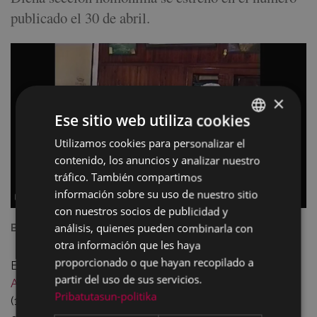
publicado el 30 de abril.
×
Ese sitio web utiliza cookies
Utilizamos cookies para personalizar el
BASQUE
contenido, los anuncios y analizar nuestro
SPANISH
tráfico. También compartimos
información sobre su uso de nuestro sitio
con nuestros socios de publicidad y
análisis, quienes pueden combinarla con
Bartolo Arriola y Agustin Arana
otra información que les haya
proporcionado o que hayan recopilado a
En la misma se recopilan los recuerdos de
Bartolo
partir del uso de sus servicios.
Arriola Garate
(1912-2012) y
Asunción Larraza Zubiria
Pribatutasun-politika
(1914-2002) sobre la vida social eibarresa y la