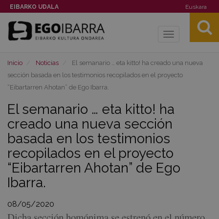
EIBARKO UDALA
Euskara
Toggle
navigation
Inicio
Noticias
El semanario … eta kitto! ha creado una nueva
sección basada en los testimonios recopilados en el proyecto
“Eibartarren Ahotan” de Ego Ibarra.
El semanario … eta kitto! ha
creado una nueva sección
basada en los testimonios
recopilados en el proyecto
“Eibartarren Ahotan” de Ego
Ibarra.
08/05/2020
Dicha sección homónima se estrenó en el número