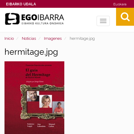
EIBARKO UDALA
Euskara
Toggle
navigation
Inicio
Noticias
Imagenes
hermitage.jpg
hermitage.jpg