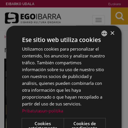
EIBARKO UDALA
Euskara
Toggle
navigation
×
Inicio
Noticias
Imagenes
musika-eskola1.jpg
Ese sitio web utiliza cookies
musika-eskola1.jpg
Utilizamos cookies para personalizar el
BASQUE
contenido, los anuncios y analizar nuestro
SPANISH
tráfico. También compartimos
información sobre su uso de nuestro sitio
con nuestros socios de publicidad y
análisis, quienes pueden combinarla con
otra información que les haya
proporcionado o que hayan recopilado a
partir del uso de sus servicios.
Pribatutasun-politika
Cookies
Cookies de
estrictamente
rendimiento