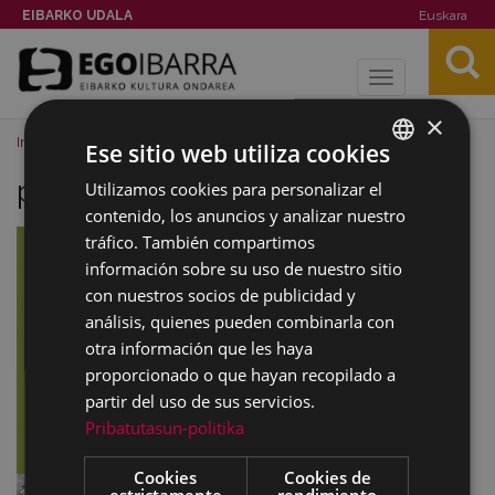
EIBARKO UDALA
Euskara
Toggle
navigation
×
Inicio
Noticias
Imagenes
postala_01.jpg
Ese sitio web utiliza cookies
postala_01.jpg
Utilizamos cookies para personalizar el
BASQUE
contenido, los anuncios y analizar nuestro
SPANISH
tráfico. También compartimos
información sobre su uso de nuestro sitio
con nuestros socios de publicidad y
análisis, quienes pueden combinarla con
otra información que les haya
proporcionado o que hayan recopilado a
partir del uso de sus servicios.
Pribatutasun-politika
Cookies
Cookies de
estrictamente
rendimiento