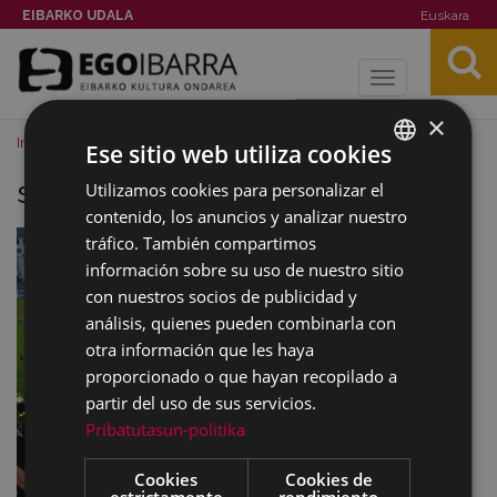
EIBARKO UDALA
Euskara
Toggle
navigation
×
Inicio
Noticias
Imagenes
sanjuan-2007-07.jpg
Ese sitio web utiliza cookies
sanjuan-2007-07.jpg
Utilizamos cookies para personalizar el
BASQUE
contenido, los anuncios y analizar nuestro
SPANISH
tráfico. También compartimos
información sobre su uso de nuestro sitio
con nuestros socios de publicidad y
análisis, quienes pueden combinarla con
otra información que les haya
proporcionado o que hayan recopilado a
partir del uso de sus servicios.
Pribatutasun-politika
Cookies
Cookies de
estrictamente
rendimiento