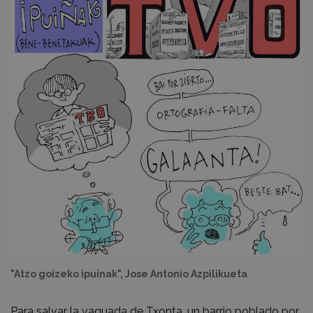
"Atzo goizeko ipuinak", Jose Antonio Azpilikueta
Para salvar la vaguada de Txonta, un barrio poblado por