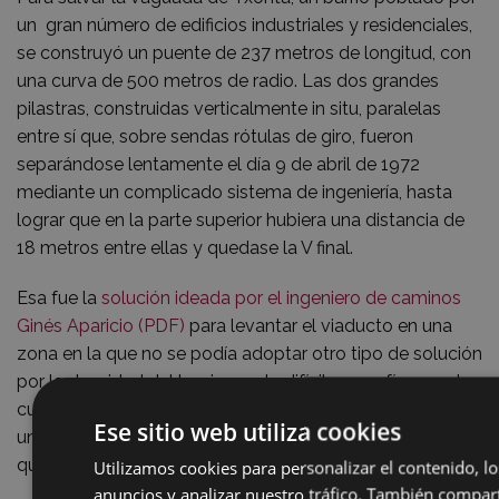
un gran número de edificios industriales y residenciales,
se construyó un puente de 237 metros de longitud, con
una curva de 500 metros de radio. Las dos grandes
pilastras, construidas verticalmente in situ, paralelas
entre sí que, sobre sendas rótulas de giro, fueron
separándose lentamente el día 9 de abril de 1972
mediante un complicado sistema de ingeniería, hasta
lograr que en la parte superior hubiera una distancia de
18 metros entre ellas y quedase la V final.
Esa fue la
solución ideada por el ingeniero de caminos
Ginés Aparicio (PDF)
para levantar el viaducto en una
zona en la que no se podía adoptar otro tipo de solución
por la densidad del barrio, por la difícil orografía y por la
curvatura de la autopista ante la imposibilidad de hacer
Ese sitio web utiliza cookies
un tramo recto por los grandes movimientos de tierras
que hubiera requerido.
Utilizamos cookies para personalizar el contenido, lo
anuncios y analizar nuestro tráfico. También compa