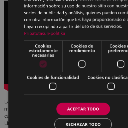
información sobre su uso de nuestro sitio con nuest
socios de publicidad y análisis, quienes pueden com
con otra información que les haya proporcionado o 
hayan recopilado a partir del uso de sus servicios.
Pribatutasun-politika
Cookies
Cookies de
Cookies 
estrictamente
rendimiento
preferenc
necesarias
Cookies de funcionalidad
Cookies no clasific
La autopista Bilbao-Behobia fue adjudicada el 14 de
ACEPTAR TODO
marzo de 1968 a la sociedad concesionaria Europistas,
cuyos socios eran Ferrovial SA, John Laing Construction
Limited y Societé d’Entreprises CFE, con la participación
RECHAZAR TODO