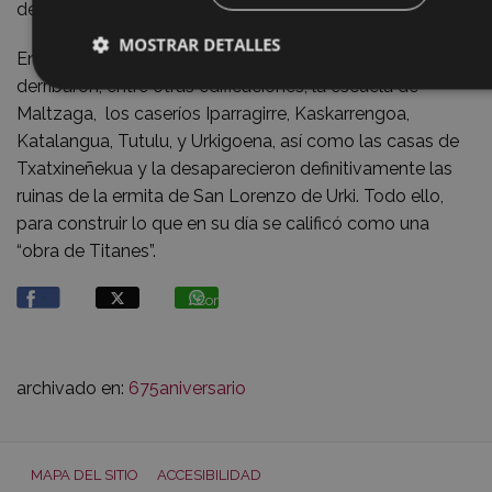
de dos bancos y cinco cajas de ahorro.
MOSTRAR DETALLES
En la parte correspondiente al tramo de Eibar se
derribaron, entre otras edificaciones, la escuela de
Maltzaga, los caseríos Iparragirre, Kaskarrengoa,
Katalangua, Tutulu, y Urkigoena, así como las casas de
Txatxineñekua y la desaparecieron definitivamente las
ruinas de la ermita de San Lorenzo de Urki. Todo ello,
para construir lo que en su día se calificó como una
“obra de Titanes”.
Compartir
archivado en:
675aniversario
MAPA DEL SITIO
ACCESIBILIDAD