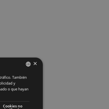
×
 tráfico. También
BASQUE
licidad y
SPANISH
onado o que hayan
Cookies no