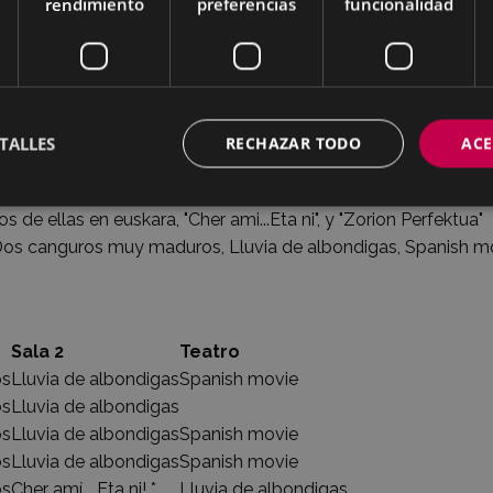
rendimiento
preferencias
funcionalidad
TALLES
RECHAZAR TODO
ACE
s de ellas en euskara, "Cher ami...Eta ni", y "Zorion Perfektua"
 Dos canguros muy maduros, Lluvia de albondigas, Spanish m
Sala 2
Teatro
os
Lluvia de albondigas
Spanish movie
os
Lluvia de albondigas
os
Lluvia de albondigas
Spanish movie
os
Lluvia de albondigas
Spanish movie
os
Cher amí... Eta ni! *
Lluvia de albondigas