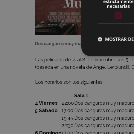
estrictamente
necesarias
MOSTRAR DE
Dos canguros muy maduros
Las películas del 4 al 8 de diciembre son 5, do
(basada en una novela de Angel Lertxundi),
Los horarios son los siguientes:
Sala 1
4 Viernes
22:00
Dos canguros muy madur
5 Sábado
17:00
Dos canguros muy madur
19:45
Dos canguros muy madur
22:30
Dos canguros muy madur
6 Domingo
17:00
Dos canguros muy madur