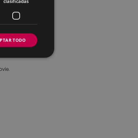
clasificadas
PTAR TODO
ovie.