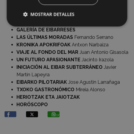
ERROBERA BOROBIL
Joxe Aranberri
MOSTRAR DETALLES
EL ARTE DE SER MI MEJOR YO
Idurre Albizu
LA JIRAFA AZUL
Ana Aranberri
GALERÍA DE EIBARRESES
LAS ÚLTIMAS MORADAS
Fernando Serrano
KRONIKA APOKRIFOAK
Antxon Narbaiza
VIAJE AL FONDO DEL MAR
Juan Antonio Gisasola
UN FUTURO APASIONANTE
Jacinto Irazola
INICIACIÓN AL EIBAR SUBTERRÁNEO
Javier
Martín Lapeyra
EIBARKO PILOTARIAK
Jose Agustin Larrañaga
TXOKO GASTRONÓMICO
Mireia Alonso
HERIOTZAK ETA JAIOTZAK
HORÓSCOPO
Compartir