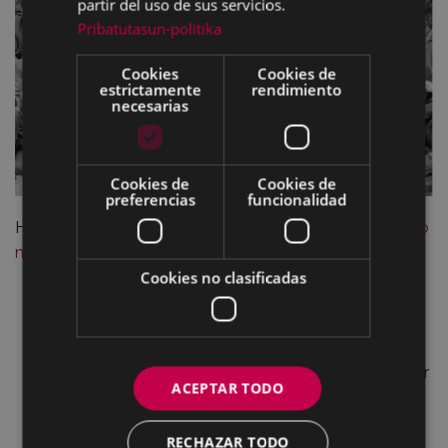
partir del uso de sus servicios.
Pribatutasun-politika
Cookies
Cookies de
estrictamente
rendimiento
necesarias
Cookies de
Cookies de
preferencias
funcionalidad
He aquí los diferentes apartados y articulistas del
último
número
:
Cookies no clasificadas
EDITORIALA
Jesús Gutiérrez
EN LA SOLEDAD
Jesús Arizabaleta
HANKAZ GORA
Silbia Hernandez
¿POR QUÉ CAYÓ EL PAÍS DE LOS SOVIETS?
Asier
ACEPTAR TODO
Ezenarro
CRÓNICAS DE UN TECNÓLOGO EIBARRÉS
Juan
RECHAZAR TODO
Luis Ibarlucea