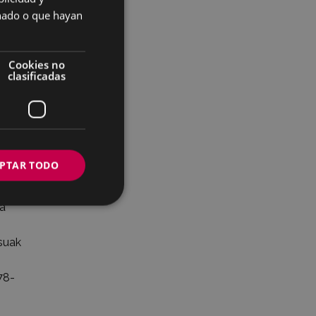
SPANISH
onado o que hayan
nto de
Cookies no
clasificadas
4-
PTAR TODO
la
esuak
78-