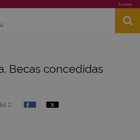
Euskara
AS
ia. Becas concedidas
del 2