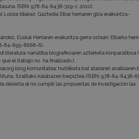
rtasuna. ISBN: 978-84-8438-329-1; 2010).
 Loiola Idiakez. Gaztedia Eibar herriaren giza eraikuntza-
ández. Euskal Herriaren eraikuntza gerra ostean: Eibarko herr
978-84-695-8668-6).
 literatura: narratiba biografikoaren azterketa konparatiboa 
 que el trabajo no ha finalizado.).
ar.org blog komunitatea: hurbilketa bat atariaren analisiaren b
Altuna. Itzalitako kalabazen berpiztea (ISBN: 978-84-8438-65
a desierta al no cumplir las propuestas de investigación las