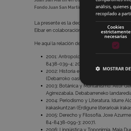
análisis, quiene
Fondo Juan San Martin.
recopilado a parti
La presente es la decimocuarta edición de 
Cookies
Eibar en colaboración con la Udako Euskal Un
estrictamente
necesarias
He aquí la relación de los trabajos becados e
2001: Antropología y Filología. Patxi Sal
8438-039-4; 2003).
MOSTRAR DE
2002: Historia e historia del arte. Gotz
(Debarroko oasi liberala; 978-84-8438-
2003: Botánica y Montañismo. Aitor Ge
Agirrezabala. Debabarreneko landaredia i
2004: Periodismo y Literatura. Idurre A
irakaskuntzan (Erdigune literarioak ira
2005: Derecho y Filosofía. Joxe Azurm
84-8438-099-3; 2007).
2006: Lingüística y Toponimia. Maia Dugu