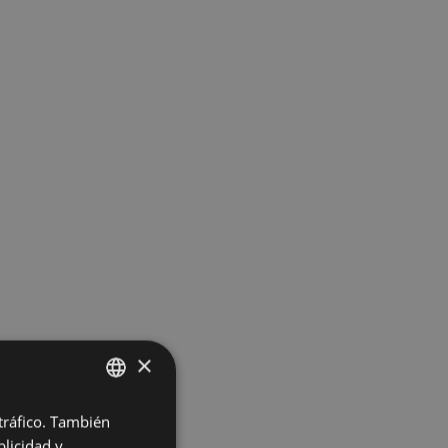
×
 tráfico. También
BASQUE
licidad y
.