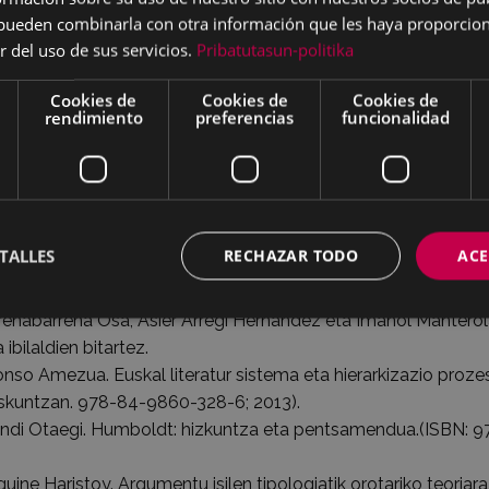
s pueden combinarla con otra información que les haya proporci
r del uso de sus servicios.
Pribatutasun-politika
la Beca convocada por la Comisión de Euskara del Ayuntamie
Cookies de
Cookies de
Cookies de
ibertsitatea (UEU) desde su inicio en el año 2001.
rendimiento
preferencias
funcionalidad
n cada una de las ediciones:
aberri Zaraitegi. Euskal deiturategia: patronimia. (ISBN: 978-8
TALLES
RECHAZAR TODO
ACE
on Iparragirre Burgoa. Liberalismoa Eibarren XIX. mendean.
171-6; 2008).
renabarrena Osa, Asier Arregi Hernandez eta Imanol Mantero
bilaldien bitartez.
lonso Amezua. Euskal literatur sistema eta hierarkizazio proz
kaskuntzan. 978-84-9860-328-6; 2013).
endi Otaegi. Humboldt: hizkuntza eta pentsamendua.(ISBN: 9
ine Haristoy. Argumentu isilen tipologiatik orotariko teoriara