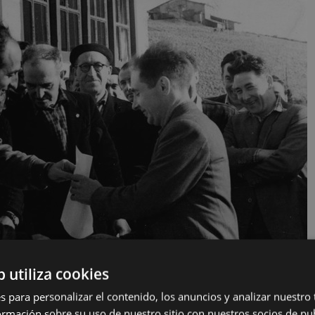
b utiliza cookies
s para personalizar el contenido, los anuncios y analizar nuestro
mación sobre su uso de nuestro sitio con nuestros socios de pub
alla del CD; al fondo, el caserío Akondia. Foto: gure gipuzkoa