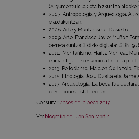
(Argumentu isilak eta hizkuntza aldako
2007: Antropología y Arqueología. Aitzol
eraldakuntzan.
2008. Arte y Montañismo. Desierto.
2009: Arte. Francisco Javier Muñoz Fern
berreraikuntza (Edizio digitala; ISBN: 
2011: Montañismo. Haritz Monreal. Mendi
el investigador renunció a la beca por lo
2013: Periodismo. Maialen Odriozola. Eib
2015: Etnología. Josu Ozaita eta Jaime 
2017: Arqueología. La beca fue declarad
condiciones establecidas.
Consultar
bases de la beca 2019
.
Ver
biografía de Juan San Martin
.