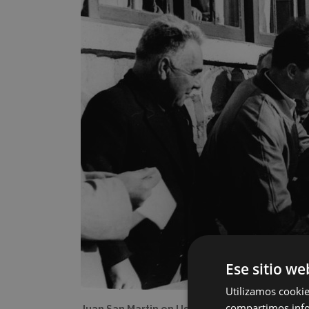
Ese sitio we
Utilizamos cookie
compartimos infor
Juan San Martin en Usartza recibiendo una med