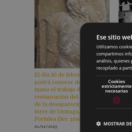
Ese sitio we
Utilizamos cookie
compartimos infor
análisis, quiene
recopilado a parti
El día 10 de febrero se
La fi
Cookies
podrá conocer de primera
que d
estrictamente
mano el trabajo de
facha
necesarias
restauración del arcabucero
desa
de la desaparecida casa-
los 
torre de Untzaga, en
empe
Portalea (3er. piso)
30 d
MOSTRAR DE
01/02/2023
24/01/