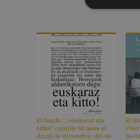
El bando “…euskaraz eta
El li
kitto!” cumple 40 años el
Viter
día 21 de diciembre, día de
las b