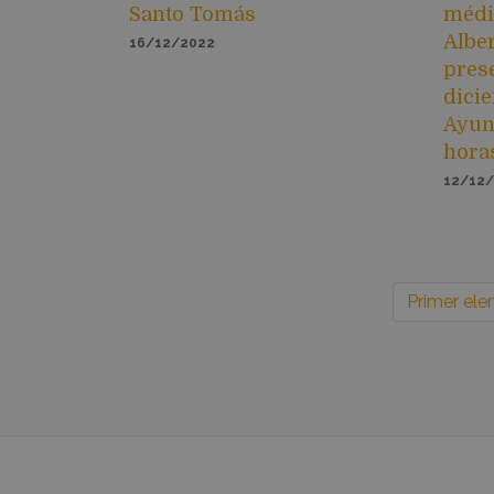
Santo Tomás
médic
Alber
16/12/2022
prese
dici
Ayunt
hora
12/12
Primer el