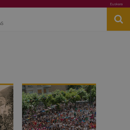
Euskara
AS