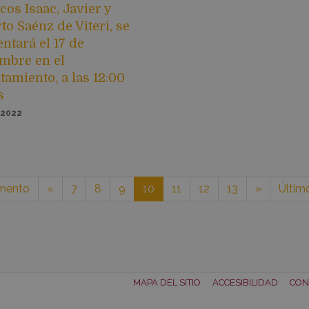
os Isaac, Javier y
to Saénz de Viteri, se
ntará el 17 de
embre en el
amiento, a las 12:00
s
/2022
emento
«
7
8
9
10
11
12
13
»
Últim
MAPA DEL SITIO
ACCESIBILIDAD
CON