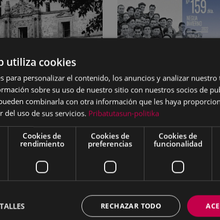
b utiliza cookies
s para personalizar el contenido, los anuncios y analizar nuestro
mación sobre su uso de nuestro sitio con nuestros socios de pub
s pueden combinarla con otra información que les haya proporci
r del uso de sus servicios.
Pribatutasun-politika
gura del arcabucero
El último número de la
Cookies de
Cookies de
Cookies de
ecoraba el balcón de la
revista Eibar (159), que
rendimiento
preferencias
funcionalidad
da principal de la
corresponde al inviern
parecida casa-torre de
2022, ya está en la call
Orbea en Untzaga
esta web.
zará a restaurarse el
27/12/2022
e enero
TALLES
RECHAZAR TODO
ACE
2023