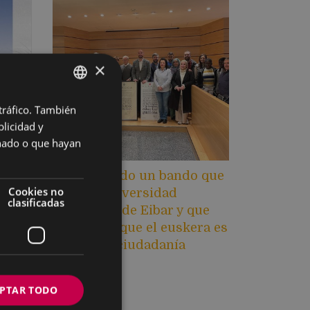
×
 tráfico. También
BASQUE
licidad y
SPANISH
onado o que hayan
Se ha editado un bando que
Cookies no
refleja la diversidad
clasificadas
o del
lingüística de Eibar y que
e y en
reivindica que el euskera es
de toda la ciudadanía
eibarresa
21/12/2022
PTAR TODO